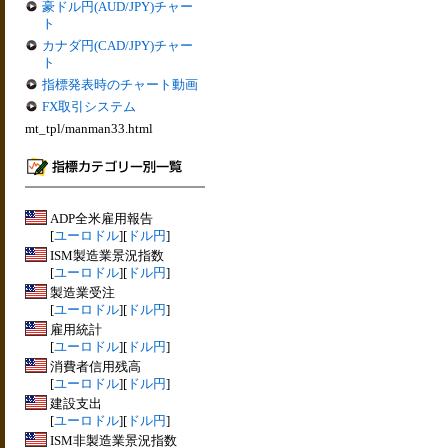
豪ドル円(AUD/JPY)チャー
ト
カナダ円(CAD/JPY)チャー
ト
指標発表時のチャート動画
FX取引システム
mt_tpl/manman33.html
ADP全米雇用報告
[
ユーロドル
][
ドル円
]
ISM製造業景況指数
[
ユーロドル
][
ドル円
]
製造業受注
[
ユーロドル
][
ドル円
]
雇用統計
[
ユーロドル
][
ドル円
]
消費者信用残高
[
ユーロドル
][
ドル円
]
建設支出
[
ユーロドル
][
ドル円
]
ISM非製造業景況指数