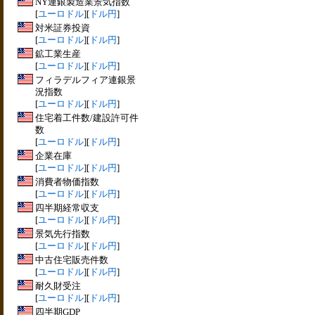
NY連銀製造業景気指数
[
ユーロドル
][
ドル円
]
対米証券投資
[
ユーロドル
][
ドル円
]
鉱工業生産
[
ユーロドル
][
ドル円
]
フィラデルフィア連銀景
況指数
[
ユーロドル
][
ドル円
]
住宅着工件数/建設許可件
数
[
ユーロドル
][
ドル円
]
企業在庫
[
ユーロドル
][
ドル円
]
消費者物価指数
[
ユーロドル
][
ドル円
]
四半期経常収支
[
ユーロドル
][
ドル円
]
景気先行指数
[
ユーロドル
][
ドル円
]
中古住宅販売件数
[
ユーロドル
][
ドル円
]
耐久財受注
[
ユーロドル
][
ドル円
]
四半期GDP