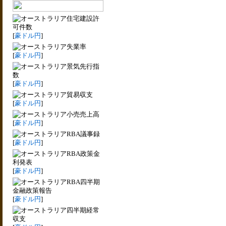
住宅建設許
可件数
[
豪ドル円
]
失業率
[
豪ドル円
]
景気先行指
数
[
豪ドル円
]
貿易収支
[
豪ドル円
]
小売売上高
[
豪ドル円
]
RBA議事録
[
豪ドル円
]
RBA政策金
利発表
[
豪ドル円
]
RBA四半期
金融政策報告
[
豪ドル円
]
四半期経常
収支