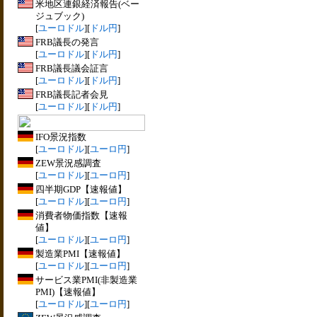
米地区連銀経済報告(ベー
ジュブック)
[
ユーロドル
][
ドル円
]
FRB議長の発言
[
ユーロドル
][
ドル円
]
FRB議長議会証言
[
ユーロドル
][
ドル円
]
FRB議長記者会見
[
ユーロドル
][
ドル円
]
IFO景況指数
[
ユーロドル
][
ユーロ円
]
ZEW景況感調査
[
ユーロドル
][
ユーロ円
]
四半期GDP【速報値】
[
ユーロドル
][
ユーロ円
]
消費者物価指数【速報
値】
[
ユーロドル
][
ユーロ円
]
製造業PMI【速報値】
[
ユーロドル
][
ユーロ円
]
サービス業PMI(非製造業
PMI)【速報値】
[
ユーロドル
][
ユーロ円
]