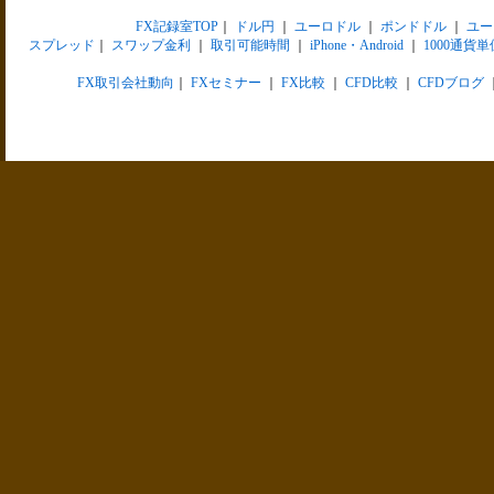
FX記録室TOP
｜
ドル円
｜
ユーロドル
｜
ポンドドル
｜
ユー
スプレッド
｜
スワップ金利
｜
取引可能時間
｜
iPhone・Android
｜
1000通貨単
FX取引会社動向
｜
FXセミナー
｜
FX比較
｜
CFD比較
｜
CFDブログ