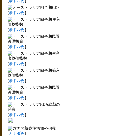
[
豪ドル円
]
四半期GDP
[
豪ドル円
]
四半期住宅
価格指数
[
豪ドル円
]
四半期民間
設備投資
[
豪ドル円
]
四半期生産
者物価指数
[
豪ドル円
]
四半期輸入
物価指数
[
豪ドル円
]
四半期民間
設備投資
[
豪ドル円
]
RBA総裁の
発言
[
豪ドル円
]
新築住宅価格指数
[
カナダ円
]