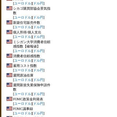
[
ユーロドル
][
ドル円
]
シカゴ購買部協会景気指
数
[
ユーロドル
][
ドル円
]
新築住宅販売件数
[
ユーロドル
][
ドル円
]
個人所得/個人支出
[
ユーロドル
][
ドル円
]
ミシガン大学消費者信頼
感指数【確報値】
[
ユーロドル
][
ドル円
]
消費者信頼感指数
[
ユーロドル
][
ドル円
]
雇用コスト指数
[
ユーロドル
][
ドル円
]
週間原油在庫
[
ユーロドル
][
ドル円
]
週間新規失業保険申請件
数
[
ユーロドル
][
ドル円
]
FOMC政策金利発表
[
ユーロドル
][
ドル円
]
FOMC議事録
[
ユーロドル
][
ドル円
]