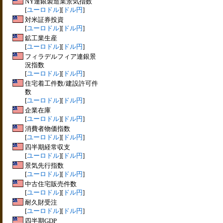
NY連銀製造業景気指数
[
ユーロドル
][
ドル円
]
対米証券投資
[
ユーロドル
][
ドル円
]
鉱工業生産
[
ユーロドル
][
ドル円
]
フィラデルフィア連銀景
況指数
[
ユーロドル
][
ドル円
]
住宅着工件数/建設許可件
数
[
ユーロドル
][
ドル円
]
企業在庫
[
ユーロドル
][
ドル円
]
消費者物価指数
[
ユーロドル
][
ドル円
]
四半期経常収支
[
ユーロドル
][
ドル円
]
景気先行指数
[
ユーロドル
][
ドル円
]
中古住宅販売件数
[
ユーロドル
][
ドル円
]
耐久財受注
[
ユーロドル
][
ドル円
]
四半期GDP