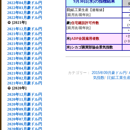
9月30日(水)の指標結果
2022年04月豪ドル円
2022年03月豪ドル円
日)
鉱工業生産【速報値】
2022年02月豪ドル円
[前月比/前年比]
2022年01月豪ドル円
[2021年]
豪)
住宅建設許可件数
(
[前月比/前年比]
2021年12月豪ドル円
+
2021年11月豪ドル円
+1
2021年10月豪ドル円
米)
ADP全国雇用者数
(+
2021年09月豪ドル円
米)シカゴ購買部協会景気指数
2021年08月豪ドル円
2021年07月豪ドル円
2021年06月豪ドル円
2021年05月豪ドル円
2021年04月豪ドル円
カテゴリー：
2015年09月豪ドル円
/
2021年03月豪ドル円
気指数
/
日)鉱工業生
2021年02月豪ドル円
2021年01月豪ドル円
[2020年]
2020年12月豪ドル円
2020年11月豪ドル円
2020年10月豪ドル円
2020年09月豪ドル円
2020年08月豪ドル円
2020年07月豪ドル円
2020年06月豪ドル円
2020年05月豪ドル円