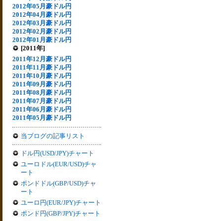
2012年05月豪ドル円
2012年04月豪ドル円
2012年03月豪ドル円
2012年02月豪ドル円
2012年01月豪ドル円
[2011年]
2011年12月豪ドル円
2011年11月豪ドル円
2011年10月豪ドル円
2011年09月豪ドル円
2011年08月豪ドル円
2011年07月豪ドル円
2011年06月豪ドル円
2011年05月豪ドル円
当ブログの記事リスト
ドル円(USD/JPY)チャート
ユーロドル(EUR/USD)チャ
ート
ポンドドル(GBP/USD)チャ
ート
ユーロ円(EUR/JPY)チャート
ポンド円(GBP/JPY)チャート