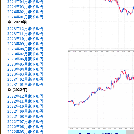
2024年04月豪ドル円
2024年03月豪ドル円
2024年02月豪ドル円
2024年01月豪ドル円
[2023年]
2023年12月豪ドル円
2023年11月豪ドル円
2023年10月豪ドル円
2023年09月豪ドル円
2023年08月豪ドル円
2023年07月豪ドル円
2023年06月豪ドル円
2023年05月豪ドル円
2023年04月豪ドル円
2023年03月豪ドル円
2023年02月豪ドル円
2023年01月豪ドル円
[2022年]
2022年12月豪ドル円
2022年11月豪ドル円
2022年10月豪ドル円
2022年09月豪ドル円
2022年08月豪ドル円
2022年07月豪ドル円
2022年06月豪ドル円
2022年05月豪ドル円