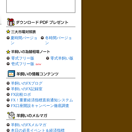
夏時間バージョ
冬時間バージョ
ン
ン
零式フリー版
零式羊飼い版
壱式フリー版
new
羊飼いのFXブログ
羊飼いのFX記録室
FX比較ロボ
FX！重要経済指標直前通知システム
FX口座開設キャンペーン徹底調査
羊飼いのFXメルマガ
本日の必見イベント＆経済指標