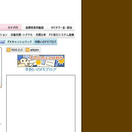
羊飼いのFXブログ
チ