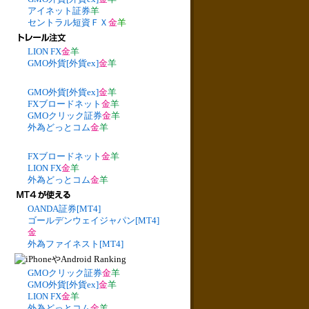
アイネット証券
羊
セントラル短資ＦＸ
金
羊
LION FX
金
羊
GMO外貨[外貨ex]
金
羊
GMO外貨[外貨ex]
金
羊
FXブロードネット
金
羊
GMOクリック証券
金
羊
外為どっとコム
金
羊
FXブロードネット
金
羊
LION FX
金
羊
外為どっとコム
金
羊
OANDA証券[MT4]
ゴールデンウェイジャパン[MT4]
金
外為ファイネスト[MT4]
GMOクリック証券
金
羊
GMO外貨[外貨ex]
金
羊
LION FX
金
羊
外為どっとコム
金
羊