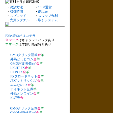
・
決済方法
・
1000通貨
・
取引時間
・
iPhone
・
スプレッド
・
スワップ金利
・
売買シグナル
・
取引システム
FX比較ロボはコチラ
金マーク
はキャッシュバックあり
羊マーク
は羊飼い限定特典あり
GMOクリック証券
金
羊
外為どっとコム
金
羊
GMO外貨[外貨ex]
金
羊
LIGHT FX
金
羊
LION FX
金
羊
FXブロードネット
金
羊
JFX[マトリックス]
金
羊
みんなのFX
金
羊
アイネット証券
羊
外為オンライン
金
羊
IG証券
金
GMOクリック証券
金
羊
GMO外貨[外貨ex]
金
羊