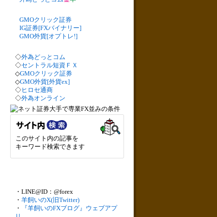
GMOクリック証券
IG証券[FXバイナリー]
GMO外貨[オプトレ!]
◇
外為どっとコム
◇
セントラル短資ＦＸ
◇
GMOクリック証券
◇
GMO外貨[外貨ex]
◇
ヒロセ通商
◇
外為オンライン
このサイト内の記事を
キーワード検索できます
・LINE@ID：@forex
・
羊飼いのX(旧Twitter)
・
『羊飼いのFXブログ』ウェブアプ
リ