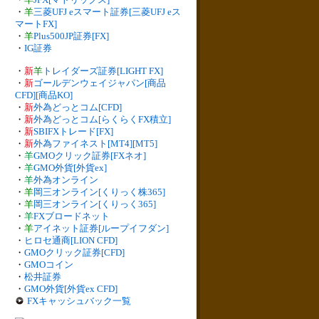
・
羊
三菱UFJ eスマート証券[三菱UFJ eス
マートFX]
・
羊
Plus500JP証券[FX]
・
IG証券
・
新
羊
トレイダーズ証券[LIGHT FX]
・
新
ゴールデンウェイジャパン[商品
CFD][商品KO]
・
新
外為どっとコム[CFD]
・
新
外為どっとコム[らくらくFX積立]
・
新
SBIFXトレード[FX]
・
新
外為ファイネスト[MT4][MT5]
・
羊
GMOクリック証券[FXネオ]
・
羊
GMO外貨[外貨ex]
・
羊
外為オンライン
・
羊
岡三オンライン[くりっく株365]
・
羊
岡三オンライン[くりっく365]
・
羊
FXブロードネット
・
羊
アイネット証券[ループイフダン]
・
ヒロセ通商[LION CFD]
・
GMOクリック証券[CFD]
・
GMOコイン
・
松井証券
・
GMO外貨[外貨ex CFD]
FXキャッシュバック一覧