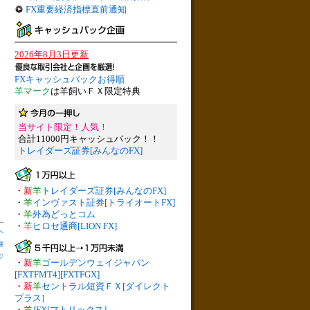
FX重要経済指標直前通知
2026年8月3日更新
FXキャッシュバックお得順
羊マーク
は羊飼いＦＸ限定特典
当サイト限定！人気！
合計11000円キャッシュバック！！
トレイダーズ証券[みんなのFX]
・
新
羊
トレイダーズ証券[みんなのFX]
・
羊
インヴァスト証券[トライオートFX]
・
羊
外為どっとコム
・
羊
ヒロセ通商[LION FX]
へ
録
数
/
・
新
羊
ゴールデンウェイジャパン
[FXTFMT4][FXTFGX]
・
新
羊
セントラル短資ＦＸ[ダイレクト
プラス]
・
羊
JFX[マトリックス]