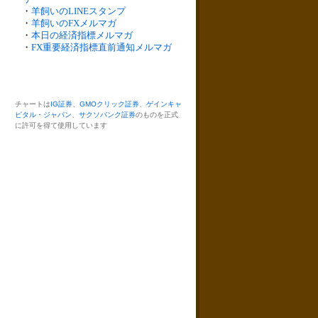
・
羊飼いのLINEスタンプ
・
羊飼いのFXメルマガ
・
本日の経済指標メルマガ
・
FX重要経済指標直前通知メルマガ
チャートは
IG証券
、
GMOクリック証券
、
ゲインキャ
ピタル・ジャパン
、
サクソバンク証券
のものを正式
に許可を得て使用しています