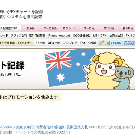
飼いがFXチャートを記録
取引システムを徹底調査
トはプロモーションを含みます
2022年02月豪ドル円
,
消費者信頼感指数
,
長期国債入札
>>02月22日(火)の豪ドル円
済指標・イベントでの実際の変動[2022年]