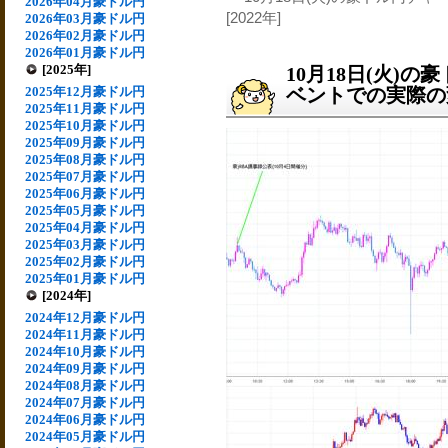
2026年04月豪ドル円
[2022年]
2026年03月豪ドル円
2026年02月豪ドル円
2026年01月豪ドル円
[2025年]
10月18日(火)
2025年12月豪ドル円
ベントでの実際の変動
2025年11月豪ドル円
2025年10月豪ドル円
2025年09月豪ドル円
2025年08月豪ドル円
2025年07月豪ドル円
2025年06月豪ドル円
2025年05月豪ドル円
2025年04月豪ドル円
2025年03月豪ドル円
2025年02月豪ドル円
2025年01月豪ドル円
[2024年]
2024年12月豪ドル円
2024年11月豪ドル円
2024年10月豪ドル円
2024年09月豪ドル円
2024年08月豪ドル円
2024年07月豪ドル円
2024年06月豪ドル円
2024年05月豪ドル円