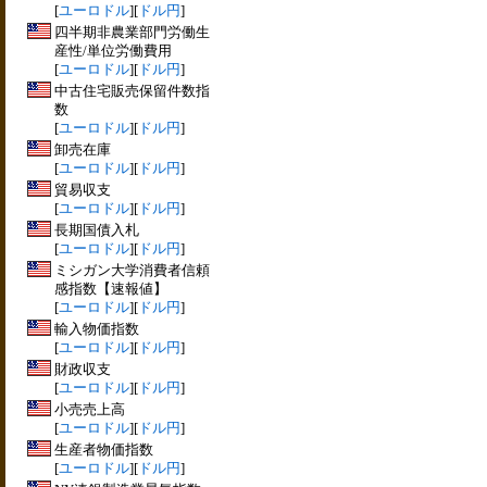
[
ユーロドル
][
ドル円
]
四半期非農業部門労働生
産性/単位労働費用
[
ユーロドル
][
ドル円
]
中古住宅販売保留件数指
数
[
ユーロドル
][
ドル円
]
卸売在庫
[
ユーロドル
][
ドル円
]
貿易収支
[
ユーロドル
][
ドル円
]
長期国債入札
[
ユーロドル
][
ドル円
]
ミシガン大学消費者信頼
感指数【速報値】
[
ユーロドル
][
ドル円
]
輸入物価指数
[
ユーロドル
][
ドル円
]
財政収支
[
ユーロドル
][
ドル円
]
小売売上高
[
ユーロドル
][
ドル円
]
生産者物価指数
[
ユーロドル
][
ドル円
]