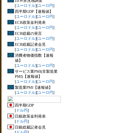
ZEW景況感調査
[
ユーロドル
][
ユーロ円
]
四半期GDP【速報値】
[
ユーロドル
][
ユーロ円
]
ECB政策金利発表
[
ユーロドル
][
ユーロ円
]
ECB総裁の発言
[
ユーロドル
][
ユーロ円
]
ECB総裁記者会見
[
ユーロドル
][
ユーロ円
]
消費者物価指数【速報
値】
[
ユーロドル
][
ユーロ円
]
サービス業PMI(非製造業
PMI)【速報値】
[
ユーロドル
][
ユーロ円
]
製造業PMI【速報値】
[
ユーロドル
][
ユーロ円
]
四半期GDP
[
ドル円
]
日銀政策金利発表
[
ドル円
]
日銀総裁記者会見
[
ドル円
]