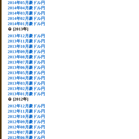
2014年05月豪ドル円
2014年04月豪ドル円
2014年03月豪ドル円
2014年02月豪ドル円
2014年01月豪ドル円
[2013年]
2013年12月豪ドル円
2013年11月豪ドル円
2013年10月豪ドル円
2013年09月豪ドル円
2013年08月豪ドル円
2013年07月豪ドル円
2013年06月豪ドル円
2013年05月豪ドル円
2013年04月豪ドル円
2013年03月豪ドル円
2013年02月豪ドル円
2013年01月豪ドル円
[2012年]
2012年12月豪ドル円
2012年11月豪ドル円
2012年10月豪ドル円
2012年09月豪ドル円
2012年08月豪ドル円
2012年07月豪ドル円
2012年06月豪ドル円