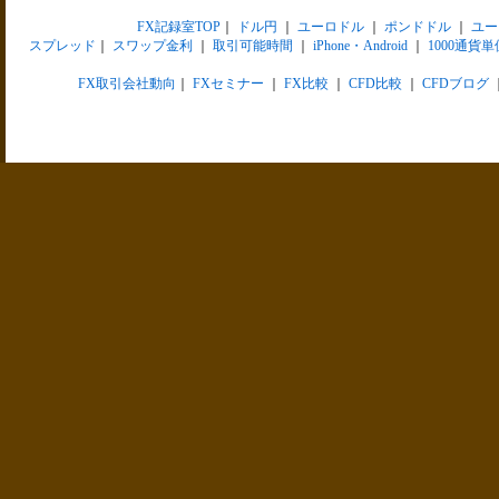
FX記録室TOP
｜
ドル円
｜
ユーロドル
｜
ポンドドル
｜
ユー
スプレッド
｜
スワップ金利
｜
取引可能時間
｜
iPhone・Android
｜
1000通貨単
FX取引会社動向
｜
FXセミナー
｜
FX比較
｜
CFD比較
｜
CFDブログ