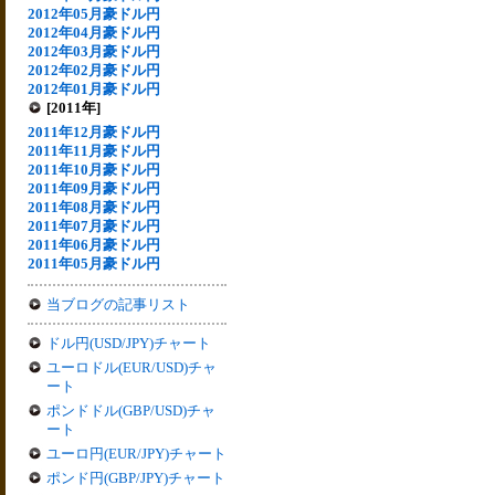
2012年05月豪ドル円
2012年04月豪ドル円
2012年03月豪ドル円
2012年02月豪ドル円
2012年01月豪ドル円
[2011年]
2011年12月豪ドル円
2011年11月豪ドル円
2011年10月豪ドル円
2011年09月豪ドル円
2011年08月豪ドル円
2011年07月豪ドル円
2011年06月豪ドル円
2011年05月豪ドル円
当ブログの記事リスト
ドル円(USD/JPY)チャート
ユーロドル(EUR/USD)チャ
ート
ポンドドル(GBP/USD)チャ
ート
ユーロ円(EUR/JPY)チャート
ポンド円(GBP/JPY)チャート