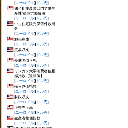
[
ユーロドル
][
ドル円
]
四半期非農業部門労働生
産性/単位労働費用
[
ユーロドル
][
ドル円
]
中古住宅販売保留件数指
数
[
ユーロドル
][
ドル円
]
卸売在庫
[
ユーロドル
][
ドル円
]
貿易収支
[
ユーロドル
][
ドル円
]
長期国債入札
[
ユーロドル
][
ドル円
]
ミシガン大学消費者信頼
感指数【速報値】
[
ユーロドル
][
ドル円
]
輸入物価指数
[
ユーロドル
][
ドル円
]
財政収支
[
ユーロドル
][
ドル円
]
小売売上高
[
ユーロドル
][
ドル円
]
生産者物価指数
[
ユーロドル
][
ドル円
]