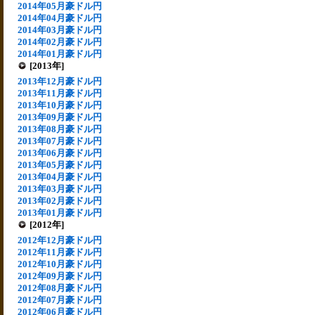
2014年05月豪ドル円
2014年04月豪ドル円
2014年03月豪ドル円
2014年02月豪ドル円
2014年01月豪ドル円
[2013年]
2013年12月豪ドル円
2013年11月豪ドル円
2013年10月豪ドル円
2013年09月豪ドル円
2013年08月豪ドル円
2013年07月豪ドル円
2013年06月豪ドル円
2013年05月豪ドル円
2013年04月豪ドル円
2013年03月豪ドル円
2013年02月豪ドル円
2013年01月豪ドル円
[2012年]
2012年12月豪ドル円
2012年11月豪ドル円
2012年10月豪ドル円
2012年09月豪ドル円
2012年08月豪ドル円
2012年07月豪ドル円
2012年06月豪ドル円