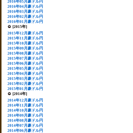
2016年05月豪ドル円
2016年04月豪ドル円
2016年03月豪ドル円
2016年02月豪ドル円
2016年01月豪ドル円
[2015年]
2015年12月豪ドル円
2015年11月豪ドル円
2015年10月豪ドル円
2015年09月豪ドル円
2015年08月豪ドル円
2015年07月豪ドル円
2015年06月豪ドル円
2015年05月豪ドル円
2015年04月豪ドル円
2015年03月豪ドル円
2015年02月豪ドル円
2015年01月豪ドル円
[2014年]
2014年12月豪ドル円
2014年11月豪ドル円
2014年10月豪ドル円
2014年09月豪ドル円
2014年08月豪ドル円
2014年07月豪ドル円
2014年06月豪ドル円