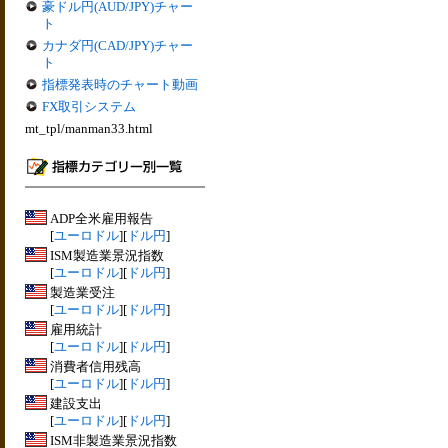
豪ドル円(AUD/JPY)チャー
ト
カナダ円(CAD/JPY)チャー
ト
指標発表時のチャート動画
FX取引システム
mt_tpl/manman33.html
ADP全米雇用報告
[
ユーロドル
][
ドル円
]
ISM製造業景況指数
[
ユーロドル
][
ドル円
]
製造業受注
[
ユーロドル
][
ドル円
]
雇用統計
[
ユーロドル
][
ドル円
]
消費者信用残高
[
ユーロドル
][
ドル円
]
建設支出
[
ユーロドル
][
ドル円
]
ISM非製造業景況指数