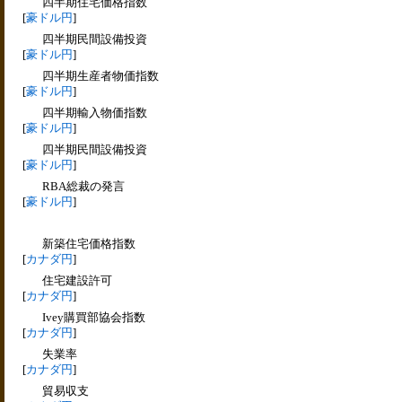
四半期住宅価格指数
[
豪ドル円
]
四半期民間設備投資
[
豪ドル円
]
四半期生産者物価指数
[
豪ドル円
]
四半期輸入物価指数
[
豪ドル円
]
四半期民間設備投資
[
豪ドル円
]
RBA総裁の発言
[
豪ドル円
]
新築住宅価格指数
[
カナダ円
]
住宅建設許可
[
カナダ円
]
Ivey購買部協会指数
[
カナダ円
]
失業率
[
カナダ円
]
貿易収支