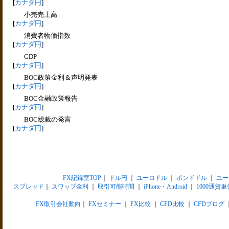
[
カナダ円
]
小売売上高
[
カナダ円
]
消費者物価指数
[
カナダ円
]
GDP
[
カナダ円
]
BOC政策金利＆声明発表
[
カナダ円
]
BOC金融政策報告
[
カナダ円
]
BOC総裁の発言
[
カナダ円
]
FX記録室TOP
｜
ドル円
｜
ユーロドル
｜
ポンドドル
｜
ユー
スプレッド
｜
スワップ金利
｜
取引可能時間
｜
iPhone・Android
｜
1000通貨単
FX取引会社動向
｜
FXセミナー
｜
FX比較
｜
CFD比較
｜
CFDブログ