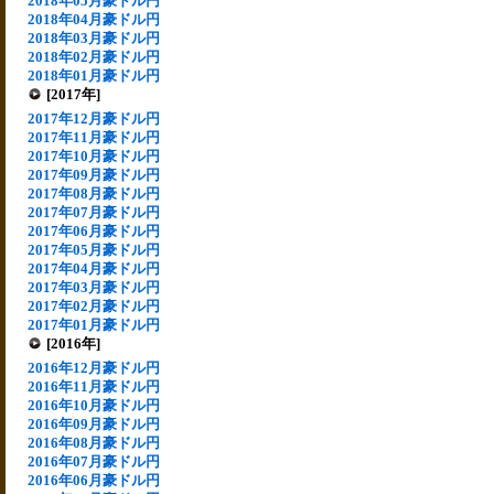
2018年05月豪ドル円
2018年04月豪ドル円
2018年03月豪ドル円
2018年02月豪ドル円
2018年01月豪ドル円
[2017年]
2017年12月豪ドル円
2017年11月豪ドル円
2017年10月豪ドル円
2017年09月豪ドル円
2017年08月豪ドル円
2017年07月豪ドル円
2017年06月豪ドル円
2017年05月豪ドル円
2017年04月豪ドル円
2017年03月豪ドル円
2017年02月豪ドル円
2017年01月豪ドル円
[2016年]
2016年12月豪ドル円
2016年11月豪ドル円
2016年10月豪ドル円
2016年09月豪ドル円
2016年08月豪ドル円
2016年07月豪ドル円
2016年06月豪ドル円