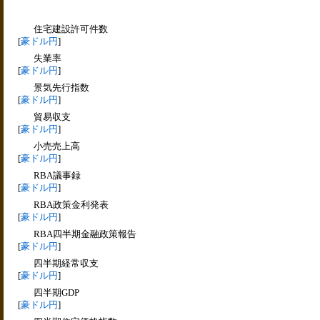
住宅建設許可件数
[
豪ドル円
]
失業率
[
豪ドル円
]
景気先行指数
[
豪ドル円
]
貿易収支
[
豪ドル円
]
小売売上高
[
豪ドル円
]
RBA議事録
[
豪ドル円
]
RBA政策金利発表
[
豪ドル円
]
RBA四半期金融政策報告
[
豪ドル円
]
四半期経常収支
[
豪ドル円
]
四半期GDP
[
豪ドル円
]