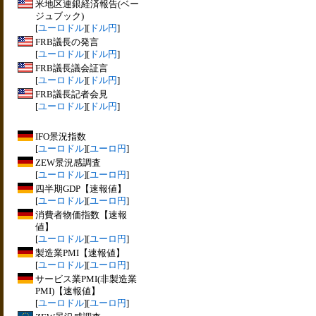
米地区連銀経済報告(ベー
ジュブック)
[
ユーロドル
][
ドル円
]
FRB議長の発言
[
ユーロドル
][
ドル円
]
FRB議長議会証言
[
ユーロドル
][
ドル円
]
FRB議長記者会見
[
ユーロドル
][
ドル円
]
IFO景況指数
[
ユーロドル
][
ユーロ円
]
ZEW景況感調査
[
ユーロドル
][
ユーロ円
]
四半期GDP【速報値】
[
ユーロドル
][
ユーロ円
]
消費者物価指数【速報
値】
[
ユーロドル
][
ユーロ円
]
製造業PMI【速報値】
[
ユーロドル
][
ユーロ円
]
サービス業PMI(非製造業
PMI)【速報値】
[
ユーロドル
][
ユーロ円
]