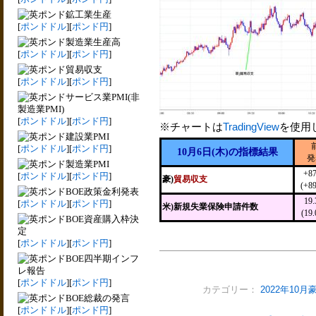
鉱工業生産
[
ポンドドル
][
ポンド円
]
製造業生産高
[
ポンドドル
][
ポンド円
]
貿易収支
[
ポンドドル
][
ポンド円
]
サービス業PMI(非
製造業PMI)
[
ポンドドル
][
ポンド円
]
※チャートは
TradingView
を使用
建設業PMI
[
ポンドドル
][
ポンド円
]
10月6日(木)の指標結果
発
製造業PMI
+8
[
ポンドドル
][
ポンド円
]
豪)
貿易収支
(+8
BOE政策金利発表
19
[
ポンドドル
][
ポンド円
]
米)新規失業保険申請件数
(19
BOE資産購入枠決
定
[
ポンドドル
][
ポンド円
]
BOE四半期インフ
レ報告
[
ポンドドル
][
ポンド円
]
カテゴリー：
2022年10
BOE総裁の発言
[
ポンドドル
][
ポンド円
]