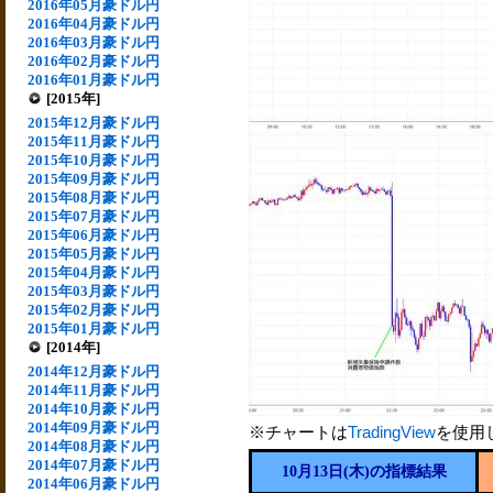
2016年05月豪ドル円
2016年04月豪ドル円
2016年03月豪ドル円
2016年02月豪ドル円
2016年01月豪ドル円
[2015年]
2015年12月豪ドル円
2015年11月豪ドル円
2015年10月豪ドル円
2015年09月豪ドル円
2015年08月豪ドル円
2015年07月豪ドル円
2015年06月豪ドル円
2015年05月豪ドル円
2015年04月豪ドル円
2015年03月豪ドル円
2015年02月豪ドル円
2015年01月豪ドル円
[2014年]
2014年12月豪ドル円
2014年11月豪ドル円
2014年10月豪ドル円
2014年09月豪ドル円
※チャートは
TradingView
を使用
2014年08月豪ドル円
2014年07月豪ドル円
10月13日(木)の指標結果
2014年06月豪ドル円