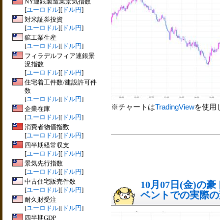
NY連銀製造業景気指数
[
ユーロドル
][
ドル円
]
対米証券投資
[
ユーロドル
][
ドル円
]
鉱工業生産
[
ユーロドル
][
ドル円
]
フィラデルフィア連銀景
況指数
[
ユーロドル
][
ドル円
]
住宅着工件数/建設許可件
数
[
ユーロドル
][
ドル円
]
※チャートは
TradingView
を使用
企業在庫
[
ユーロドル
][
ドル円
]
消費者物価指数
[
ユーロドル
][
ドル円
]
四半期経常収支
[
ユーロドル
][
ドル円
]
景気先行指数
[
ユーロドル
][
ドル円
]
中古住宅販売件数
10月07日(金)
[
ユーロドル
][
ドル円
]
ベントでの実際の変動
耐久財受注
[
ユーロドル
][
ドル円
]
四半期GDP