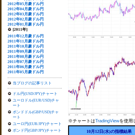
2012年05月豪ドル円
2012年04月豪ドル円
2012年03月豪ドル円
2012年02月豪ドル円
2012年01月豪ドル円
[2011年]
2011年12月豪ドル円
2011年11月豪ドル円
2011年10月豪ドル円
2011年09月豪ドル円
2011年08月豪ドル円
2011年07月豪ドル円
2011年06月豪ドル円
2011年05月豪ドル円
当ブログの記事リスト
ドル円(USD/JPY)チャート
ユーロドル(EUR/USD)チャ
ート
ポンドドル(GBP/USD)チャ
ート
※チャートは
TradingView
を使用
ユーロ円(EUR/JPY)チャート
ポンド円(GBP/JPY)チャート
10月12日(水)の指標結果