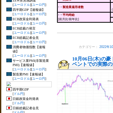
ZEW景況感調査
[
ユーロドル
][
ユーロ円
]
↑・
製造業雇用者数
四半期GDP【速報値】
[
ユーロドル
][
ユーロ円
]
↑・
平均時給
ECB政策金利発表
[前月比/前年比]
[
ユーロドル
][
ユーロ円
]
ECB総裁の発言
[
ユーロドル
][
ユーロ円
]
ECB総裁記者会見
[
ユーロドル
][
ユーロ円
]
消費者物価指数【速報
カテゴリー：
2022年
値】
[
ユーロドル
][
ユーロ円
]
10月06日(木)
サービス業PMI(非製造業
ベントでの実際の変動
PMI)【速報値】
[
ユーロドル
][
ユーロ円
]
製造業PMI【速報値】
[
ユーロドル
][
ユーロ円
]
四半期GDP
[
ドル円
]
日銀政策金利発表
[
ドル円
]
日銀総裁記者会見
[
ドル円
]