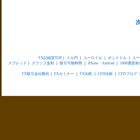
次
FX記録室TOP
｜
ドル円
｜
ユーロドル
｜
ポンドドル
｜
ユー
スプレッド
｜
スワップ金利
｜
取引可能時間
｜
iPhone・Android
｜
1000通貨単
FX取引会社動向
｜
FXセミナー
｜
FX比較
｜
CFD比較
｜
CFDブログ