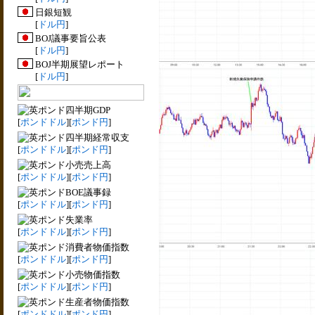
日銀短観
[
ドル円
]
BOJ議事要旨公表
[
ドル円
]
BOJ半期展望レポート
[
ドル円
]
四半期GDP
[
ポンドドル
][
ポンド円
]
四半期経常収支
[
ポンドドル
][
ポンド円
]
小売売上高
[
ポンドドル
][
ポンド円
]
BOE議事録
[
ポンドドル
][
ポンド円
]
失業率
[
ポンドドル
][
ポンド円
]
消費者物価指数
[
ポンドドル
][
ポンド円
]
小売物価指数
[
ポンドドル
][
ポンド円
]
生産者物価指数
[
ポンドドル
][
ポンド円
]