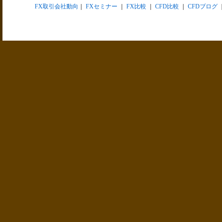
FX取引会社動向
｜
FXセミナー
｜
FX比較
｜
CFD比較
｜
CFDブログ