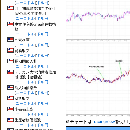
[
ユーロドル
][
ドル円
]
四半期非農業部門労働生
産性/単位労働費用
[
ユーロドル
][
ドル円
]
中古住宅販売保留件数指
数
[
ユーロドル
][
ドル円
]
卸売在庫
[
ユーロドル
][
ドル円
]
貿易収支
[
ユーロドル
][
ドル円
]
長期国債入札
[
ユーロドル
][
ドル円
]
ミシガン大学消費者信頼
感指数【速報値】
[
ユーロドル
][
ドル円
]
輸入物価指数
[
ユーロドル
][
ドル円
]
財政収支
[
ユーロドル
][
ドル円
]
小売売上高
[
ユーロドル
][
ドル円
]
生産者物価指数
※チャートは
TradingView
を使用
[
ユーロドル
][
ドル円
]