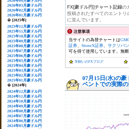
2026年04月豪ドル円
2026年03月豪ドル円
FX[豪ドル円]チャート記録
の
2026年02月豪ドル円
投稿されたすべてのエントリ
2026年01月豪ドル円
に並んでいます。
[2025年]
2025年12月豪ドル円
2025年11月豪ドル円
2025年10月豪ドル円
当サイトの為替チャートは
GM
2025年09月豪ドル円
証券
、
StoneX証券
、
サクソバ
2025年08月豪ドル円
2025年07月豪ドル円
可を得て使用しています。無断
2025年06月豪ドル円
2025年05月豪ドル円
羊飼いのFXブログ
2025年04月豪ドル円
2025年03月豪ドル円
2025年02月豪ドル円
07月15日(水)
2025年01月豪ドル円
ベントでの実際の変動
[2024年]
2024年12月豪ドル円
2024年11月豪ドル円
2024年10月豪ドル円
2024年09月豪ドル円
2024年08月豪ドル円
2024年07月豪ドル円
2024年06月豪ドル円
2024年05月豪ドル円