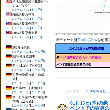
米地区連銀経済報告(ベー
ジュブック)
[
ユーロドル
][
ドル円
]
FRB議長の発言
[
ユーロドル
][
ドル円
]
FRB議長議会証言
[
ユーロドル
][
ドル円
]
FRB議長記者会見
[
ユーロドル
][
ドル円
]
※チャートは
TradingView
を使用
IFO景況指数
2月17日(火)の指標結果
[
ユーロドル
][
ユーロ円
]
ZEW景況感調査
豪)
RBA議事録公表(2月3日開催分)
[
ユーロドル
][
ユーロ円
]
米)NY連銀製造業景気指数
四半期GDP【速報値】
[
ユーロドル
][
ユーロ円
]
消費者物価指数【速報
値】
[
ユーロドル
][
ユーロ円
]
製造業PMI【速報値】
カテゴリー：
2026年02月豪
[
ユーロドル
][
ユーロ円
]
サービス業PMI(非製造業
PMI)【速報値】
01月15日(木)
[
ユーロドル
][
ユーロ円
]
ベントでの実際の変動