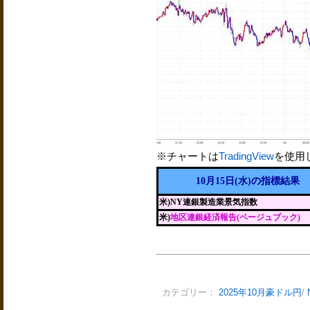
※チャートは
TradingView
を使用
10月15日(水)の指標結果
米)NY連銀製造業景気指数
米)
地区連銀経済報告(ベージュブック)
カテゴリー：
2025年10月豪ドル円
/