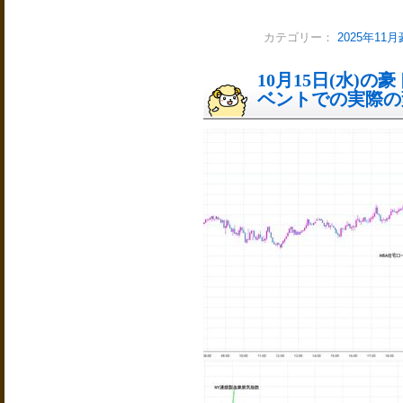
カテゴリー：
2025年11
10月15日(水)
ベントでの実際の変動