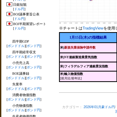
日銀短観
[
ドル円
]
BOJ議事要旨公表
[
ドル円
]
BOJ半期展望レポート
※チャートは
TradingView
を使用
[
ドル円
]
1月15日(木)の指標結果
四半期GDP
[
ポンドドル
][
ポンド円
]
米)
新規失業保険申請件数
四半期経常収支
[
ポンドドル
][
ポンド円
]
米)NY連銀製造業景気指数
小売売上高
米)フィラデルフィア連銀景況指数
[
ポンドドル
][
ポンド円
]
BOE議事録
米)輸入物価指数
[
ポンドドル
][
ポンド円
]
[前月比/前年比]
失業率
[
ポンドドル
][
ポンド円
]
消費者物価指数
[
ポンドドル
][
ポンド円
]
小売物価指数
カテゴリー：
2026年01月豪ドル円
/
[
ポンドドル
][
ポンド円
]
生産者物価指数