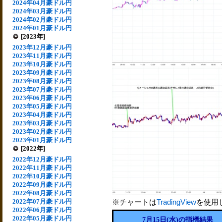
2024年04月豪ドル円
2024年03月豪ドル円
2024年02月豪ドル円
2024年01月豪ドル円
[2023年]
2023年12月豪ドル円
2023年11月豪ドル円
2023年10月豪ドル円
2023年09月豪ドル円
2023年08月豪ドル円
2023年07月豪ドル円
2023年06月豪ドル円
2023年05月豪ドル円
2023年04月豪ドル円
2023年03月豪ドル円
2023年02月豪ドル円
2023年01月豪ドル円
[2022年]
2022年12月豪ドル円
2022年11月豪ドル円
2022年10月豪ドル円
2022年09月豪ドル円
2022年08月豪ドル円
2022年07月豪ドル円
※チャートは
TradingView
を使用
2022年06月豪ドル円
2022年05月豪ドル円
7月15日(水)の指標結果