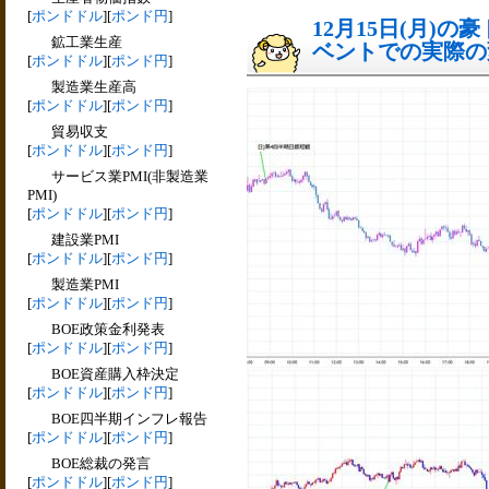
[
ポンドドル
][
ポンド円
]
12月15日(月)
鉱工業生産
ベントでの実際の変動
[
ポンドドル
][
ポンド円
]
製造業生産高
[
ポンドドル
][
ポンド円
]
貿易収支
[
ポンドドル
][
ポンド円
]
サービス業PMI(非製造業
PMI)
[
ポンドドル
][
ポンド円
]
建設業PMI
[
ポンドドル
][
ポンド円
]
製造業PMI
[
ポンドドル
][
ポンド円
]
BOE政策金利発表
[
ポンドドル
][
ポンド円
]
BOE資産購入枠決定
[
ポンドドル
][
ポンド円
]
BOE四半期インフレ報告
[
ポンドドル
][
ポンド円
]
BOE総裁の発言
[
ポンドドル
][
ポンド円
]