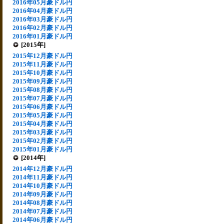
2016年05月豪ドル円
2016年04月豪ドル円
2016年03月豪ドル円
2016年02月豪ドル円
2016年01月豪ドル円
[2015年]
2015年12月豪ドル円
2015年11月豪ドル円
2015年10月豪ドル円
2015年09月豪ドル円
2015年08月豪ドル円
2015年07月豪ドル円
2015年06月豪ドル円
2015年05月豪ドル円
2015年04月豪ドル円
2015年03月豪ドル円
2015年02月豪ドル円
2015年01月豪ドル円
[2014年]
2014年12月豪ドル円
2014年11月豪ドル円
2014年10月豪ドル円
2014年09月豪ドル円
2014年08月豪ドル円
2014年07月豪ドル円
2014年06月豪ドル円