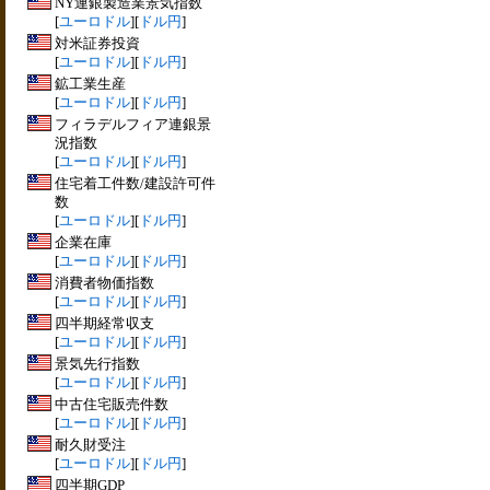
NY連銀製造業景気指数
[
ユーロドル
][
ドル円
]
対米証券投資
[
ユーロドル
][
ドル円
]
鉱工業生産
[
ユーロドル
][
ドル円
]
フィラデルフィア連銀景
況指数
[
ユーロドル
][
ドル円
]
住宅着工件数/建設許可件
数
[
ユーロドル
][
ドル円
]
企業在庫
[
ユーロドル
][
ドル円
]
消費者物価指数
[
ユーロドル
][
ドル円
]
四半期経常収支
[
ユーロドル
][
ドル円
]
景気先行指数
[
ユーロドル
][
ドル円
]
中古住宅販売件数
[
ユーロドル
][
ドル円
]
耐久財受注
[
ユーロドル
][
ドル円
]
四半期GDP