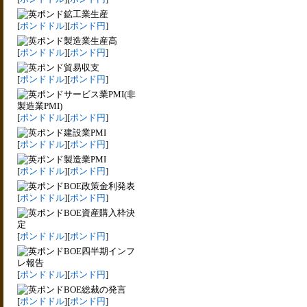
鉱工業生産
[
ポンドドル
][
ポンド円
]
製造業生産高
[
ポンドドル
][
ポンド円
]
貿易収支
[
ポンドドル
][
ポンド円
]
サービス業PMI(非
製造業PMI)
[
ポンドドル
][
ポンド円
]
建設業PMI
[
ポンドドル
][
ポンド円
]
製造業PMI
[
ポンドドル
][
ポンド円
]
BOE政策金利発表
[
ポンドドル
][
ポンド円
]
BOE資産購入枠決
定
[
ポンドドル
][
ポンド円
]
BOE四半期インフ
レ報告
[
ポンドドル
][
ポンド円
]
BOE総裁の発言
[
ポンドドル
][
ポンド円
]