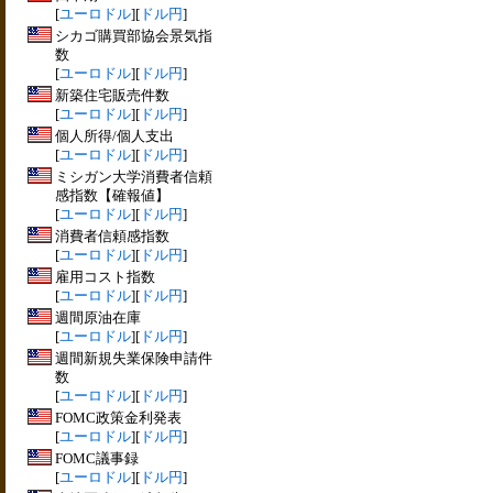
[
ユーロドル
][
ドル円
]
シカゴ購買部協会景気指
数
[
ユーロドル
][
ドル円
]
新築住宅販売件数
[
ユーロドル
][
ドル円
]
個人所得/個人支出
[
ユーロドル
][
ドル円
]
ミシガン大学消費者信頼
感指数【確報値】
[
ユーロドル
][
ドル円
]
消費者信頼感指数
[
ユーロドル
][
ドル円
]
雇用コスト指数
[
ユーロドル
][
ドル円
]
週間原油在庫
[
ユーロドル
][
ドル円
]
週間新規失業保険申請件
数
[
ユーロドル
][
ドル円
]
FOMC政策金利発表
[
ユーロドル
][
ドル円
]
FOMC議事録
[
ユーロドル
][
ドル円
]