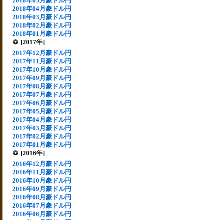
2018年05月豪ドル円
2018年04月豪ドル円
2018年03月豪ドル円
2018年02月豪ドル円
2018年01月豪ドル円
[2017年]
2017年12月豪ドル円
2017年11月豪ドル円
2017年10月豪ドル円
2017年09月豪ドル円
2017年08月豪ドル円
2017年07月豪ドル円
2017年06月豪ドル円
2017年05月豪ドル円
2017年04月豪ドル円
2017年03月豪ドル円
2017年02月豪ドル円
2017年01月豪ドル円
[2016年]
2016年12月豪ドル円
2016年11月豪ドル円
2016年10月豪ドル円
2016年09月豪ドル円
2016年08月豪ドル円
2016年07月豪ドル円
2016年06月豪ドル円