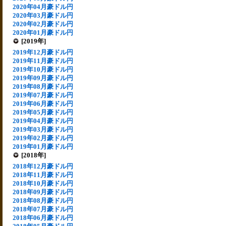
2020年04月豪ドル円
2020年03月豪ドル円
2020年02月豪ドル円
2020年01月豪ドル円
[2019年]
2019年12月豪ドル円
2019年11月豪ドル円
2019年10月豪ドル円
2019年09月豪ドル円
2019年08月豪ドル円
2019年07月豪ドル円
2019年06月豪ドル円
2019年05月豪ドル円
2019年04月豪ドル円
2019年03月豪ドル円
2019年02月豪ドル円
2019年01月豪ドル円
[2018年]
2018年12月豪ドル円
2018年11月豪ドル円
2018年10月豪ドル円
2018年09月豪ドル円
2018年08月豪ドル円
2018年07月豪ドル円
2018年06月豪ドル円