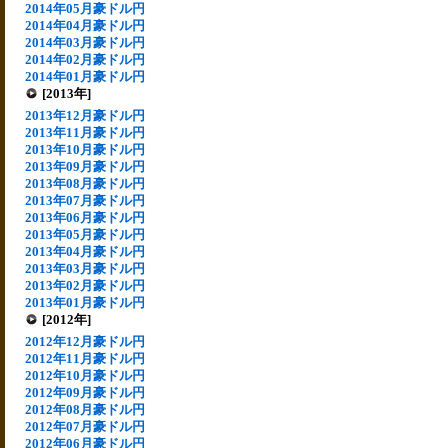
2014年05月豪ドル円
2014年04月豪ドル円
2014年03月豪ドル円
2014年02月豪ドル円
2014年01月豪ドル円
[2013年]
2013年12月豪ドル円
2013年11月豪ドル円
2013年10月豪ドル円
2013年09月豪ドル円
2013年08月豪ドル円
2013年07月豪ドル円
2013年06月豪ドル円
2013年05月豪ドル円
2013年04月豪ドル円
2013年03月豪ドル円
2013年02月豪ドル円
2013年01月豪ドル円
[2012年]
2012年12月豪ドル円
2012年11月豪ドル円
2012年10月豪ドル円
2012年09月豪ドル円
2012年08月豪ドル円
2012年07月豪ドル円
2012年06月豪ドル円