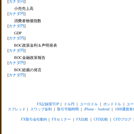
[
カナダ円
]
小売売上高
[
カナダ円
]
消費者物価指数
[
カナダ円
]
GDP
[
カナダ円
]
BOC政策金利＆声明発表
[
カナダ円
]
BOC金融政策報告
[
カナダ円
]
BOC総裁の発言
[
カナダ円
]
FX記録室TOP
｜
ドル円
｜
ユーロドル
｜
ポンドドル
｜
ユー
スプレッド
｜
スワップ金利
｜
取引可能時間
｜
iPhone・Android
｜
1000通貨単
FX取引会社動向
｜
FXセミナー
｜
FX比較
｜
CFD比較
｜
CFDブログ