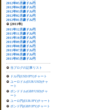
2012年05月豪ドル円
2012年04月豪ドル円
2012年03月豪ドル円
2012年02月豪ドル円
2012年01月豪ドル円
[2011年]
2011年12月豪ドル円
2011年11月豪ドル円
2011年10月豪ドル円
2011年09月豪ドル円
2011年08月豪ドル円
2011年07月豪ドル円
2011年06月豪ドル円
2011年05月豪ドル円
当ブログの記事リスト
ドル円(USD/JPY)チャート
ユーロドル(EUR/USD)チャ
ート
ポンドドル(GBP/USD)チャ
ート
ユーロ円(EUR/JPY)チャート
ポンド円(GBP/JPY)チャート