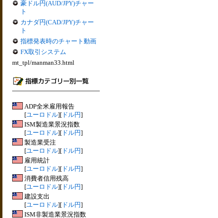
豪ドル円(AUD/JPY)チャー
ト
カナダ円(CAD/JPY)チャー
ト
指標発表時のチャート動画
FX取引システム
mt_tpl/manman33.html
ADP全米雇用報告
[
ユーロドル
][
ドル円
]
ISM製造業景況指数
[
ユーロドル
][
ドル円
]
製造業受注
[
ユーロドル
][
ドル円
]
雇用統計
[
ユーロドル
][
ドル円
]
消費者信用残高
[
ユーロドル
][
ドル円
]
建設支出
[
ユーロドル
][
ドル円
]
ISM非製造業景況指数