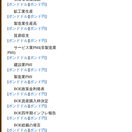
[
ポンドドル
][
ポンド円
]
鉱工業生産
[
ポンドドル
][
ポンド円
]
製造業生産高
[
ポンドドル
][
ポンド円
]
貿易収支
[
ポンドドル
][
ポンド円
]
サービス業PMI(非製造業
PMI)
[
ポンドドル
][
ポンド円
]
建設業PMI
[
ポンドドル
][
ポンド円
]
製造業PMI
[
ポンドドル
][
ポンド円
]
BOE政策金利発表
[
ポンドドル
][
ポンド円
]
BOE資産購入枠決定
[
ポンドドル
][
ポンド円
]
BOE四半期インフレ報告
[
ポンドドル
][
ポンド円
]
BOE総裁の発言
[
ポンドドル
][
ポンド円
]