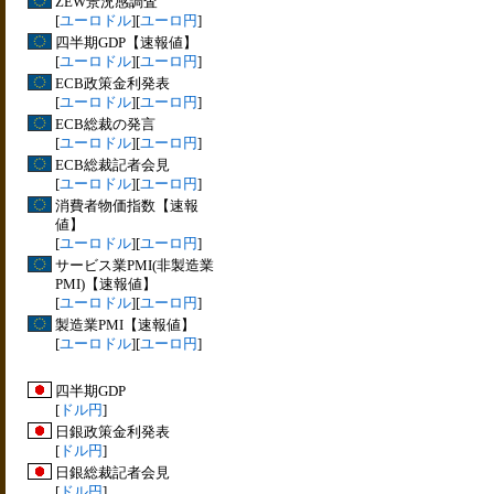
ZEW景況感調査
[
ユーロドル
][
ユーロ円
]
四半期GDP【速報値】
[
ユーロドル
][
ユーロ円
]
ECB政策金利発表
[
ユーロドル
][
ユーロ円
]
ECB総裁の発言
[
ユーロドル
][
ユーロ円
]
ECB総裁記者会見
[
ユーロドル
][
ユーロ円
]
消費者物価指数【速報
値】
[
ユーロドル
][
ユーロ円
]
サービス業PMI(非製造業
PMI)【速報値】
[
ユーロドル
][
ユーロ円
]
製造業PMI【速報値】
[
ユーロドル
][
ユーロ円
]
四半期GDP
[
ドル円
]
日銀政策金利発表
[
ドル円
]
日銀総裁記者会見
[
ドル円
]