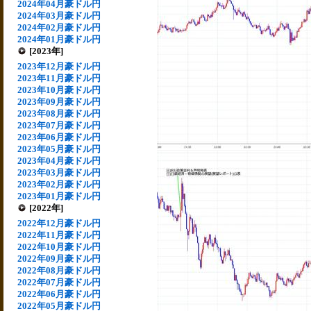
2024年04月豪ドル円
2024年03月豪ドル円
2024年02月豪ドル円
2024年01月豪ドル円
[2023年]
2023年12月豪ドル円
2023年11月豪ドル円
2023年10月豪ドル円
2023年09月豪ドル円
2023年08月豪ドル円
2023年07月豪ドル円
2023年06月豪ドル円
2023年05月豪ドル円
2023年04月豪ドル円
2023年03月豪ドル円
2023年02月豪ドル円
2023年01月豪ドル円
[2022年]
2022年12月豪ドル円
2022年11月豪ドル円
2022年10月豪ドル円
2022年09月豪ドル円
2022年08月豪ドル円
2022年07月豪ドル円
2022年06月豪ドル円
2022年05月豪ドル円