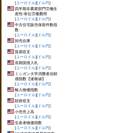
[
ユーロドル
][
ドル円
]
四半期非農業部門労働生
産性/単位労働費用
[
ユーロドル
][
ドル円
]
中古住宅販売保留件数指
数
[
ユーロドル
][
ドル円
]
卸売在庫
[
ユーロドル
][
ドル円
]
貿易収支
[
ユーロドル
][
ドル円
]
長期国債入札
[
ユーロドル
][
ドル円
]
ミシガン大学消費者信頼
感指数【速報値】
[
ユーロドル
][
ドル円
]
輸入物価指数
[
ユーロドル
][
ドル円
]
財政収支
[
ユーロドル
][
ドル円
]
小売売上高
[
ユーロドル
][
ドル円
]
生産者物価指数
[
ユーロドル
][
ドル円
]