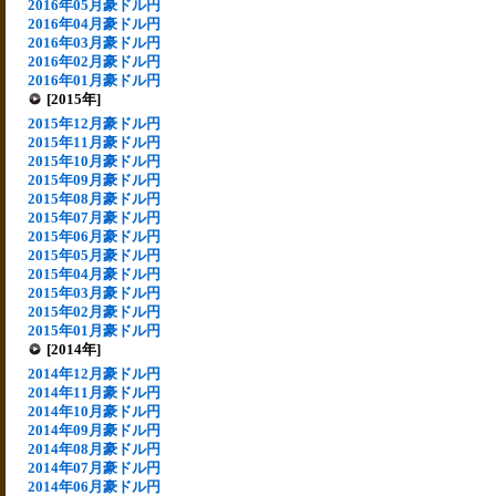
2016年05月豪ドル円
2016年04月豪ドル円
2016年03月豪ドル円
2016年02月豪ドル円
2016年01月豪ドル円
[2015年]
2015年12月豪ドル円
2015年11月豪ドル円
2015年10月豪ドル円
2015年09月豪ドル円
2015年08月豪ドル円
2015年07月豪ドル円
2015年06月豪ドル円
2015年05月豪ドル円
2015年04月豪ドル円
2015年03月豪ドル円
2015年02月豪ドル円
2015年01月豪ドル円
[2014年]
2014年12月豪ドル円
2014年11月豪ドル円
2014年10月豪ドル円
2014年09月豪ドル円
2014年08月豪ドル円
2014年07月豪ドル円
2014年06月豪ドル円