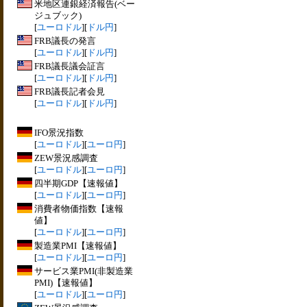
米地区連銀経済報告(ベー
ジュブック)
[
ユーロドル
][
ドル円
]
FRB議長の発言
[
ユーロドル
][
ドル円
]
FRB議長議会証言
[
ユーロドル
][
ドル円
]
FRB議長記者会見
[
ユーロドル
][
ドル円
]
IFO景況指数
[
ユーロドル
][
ユーロ円
]
ZEW景況感調査
[
ユーロドル
][
ユーロ円
]
四半期GDP【速報値】
[
ユーロドル
][
ユーロ円
]
消費者物価指数【速報
値】
[
ユーロドル
][
ユーロ円
]
製造業PMI【速報値】
[
ユーロドル
][
ユーロ円
]
サービス業PMI(非製造業
PMI)【速報値】
[
ユーロドル
][
ユーロ円
]