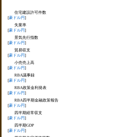
住宅建設許可件数
[
豪ドル円
]
失業率
[
豪ドル円
]
景気先行指数
[
豪ドル円
]
貿易収支
[
豪ドル円
]
小売売上高
[
豪ドル円
]
RBA議事録
[
豪ドル円
]
RBA政策金利発表
[
豪ドル円
]
RBA四半期金融政策報告
[
豪ドル円
]
四半期経常収支
[
豪ドル円
]
四半期GDP
[
豪ドル円
]