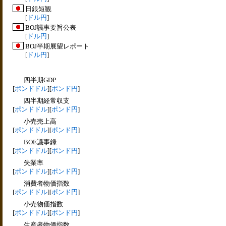
日銀短観
[
ドル円
]
BOJ議事要旨公表
[
ドル円
]
BOJ半期展望レポート
[
ドル円
]
四半期GDP
[
ポンドドル
][
ポンド円
]
四半期経常収支
[
ポンドドル
][
ポンド円
]
小売売上高
[
ポンドドル
][
ポンド円
]
BOE議事録
[
ポンドドル
][
ポンド円
]
失業率
[
ポンドドル
][
ポンド円
]
消費者物価指数
[
ポンドドル
][
ポンド円
]
小売物価指数
[
ポンドドル
][
ポンド円
]
生産者物価指数