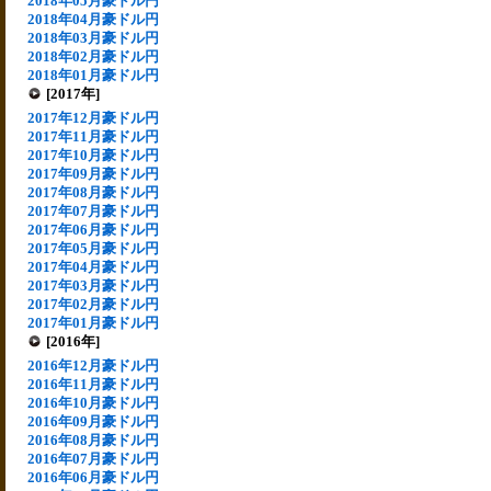
2018年05月豪ドル円
2018年04月豪ドル円
2018年03月豪ドル円
2018年02月豪ドル円
2018年01月豪ドル円
[2017年]
2017年12月豪ドル円
2017年11月豪ドル円
2017年10月豪ドル円
2017年09月豪ドル円
2017年08月豪ドル円
2017年07月豪ドル円
2017年06月豪ドル円
2017年05月豪ドル円
2017年04月豪ドル円
2017年03月豪ドル円
2017年02月豪ドル円
2017年01月豪ドル円
[2016年]
2016年12月豪ドル円
2016年11月豪ドル円
2016年10月豪ドル円
2016年09月豪ドル円
2016年08月豪ドル円
2016年07月豪ドル円
2016年06月豪ドル円