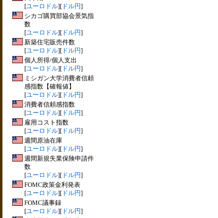
[
ユーロドル
][
ドル円
]
シカゴ購買部協会景気指
数
[
ユーロドル
][
ドル円
]
新築住宅販売件数
[
ユーロドル
][
ドル円
]
個人所得/個人支出
[
ユーロドル
][
ドル円
]
ミシガン大学消費者信頼
感指数【確報値】
[
ユーロドル
][
ドル円
]
消費者信頼感指数
[
ユーロドル
][
ドル円
]
雇用コスト指数
[
ユーロドル
][
ドル円
]
週間原油在庫
[
ユーロドル
][
ドル円
]
週間新規失業保険申請件
数
[
ユーロドル
][
ドル円
]
FOMC政策金利発表
[
ユーロドル
][
ドル円
]
FOMC議事録
[
ユーロドル
][
ドル円
]