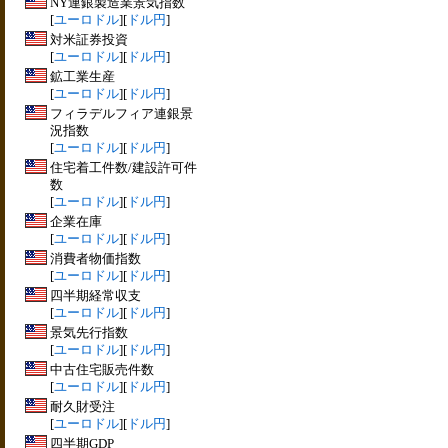
NY連銀製造業景気指数
[
ユーロドル
][
ドル円
]
対米証券投資
[
ユーロドル
][
ドル円
]
鉱工業生産
[
ユーロドル
][
ドル円
]
フィラデルフィア連銀景
況指数
[
ユーロドル
][
ドル円
]
住宅着工件数/建設許可件
数
[
ユーロドル
][
ドル円
]
企業在庫
[
ユーロドル
][
ドル円
]
消費者物価指数
[
ユーロドル
][
ドル円
]
四半期経常収支
[
ユーロドル
][
ドル円
]
景気先行指数
[
ユーロドル
][
ドル円
]
中古住宅販売件数
[
ユーロドル
][
ドル円
]
耐久財受注
[
ユーロドル
][
ドル円
]
四半期GDP