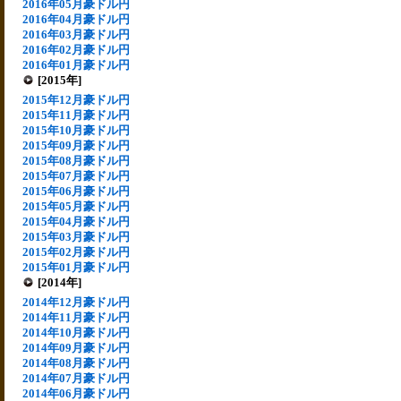
2016年05月豪ドル円
2016年04月豪ドル円
2016年03月豪ドル円
2016年02月豪ドル円
2016年01月豪ドル円
[2015年]
2015年12月豪ドル円
2015年11月豪ドル円
2015年10月豪ドル円
2015年09月豪ドル円
2015年08月豪ドル円
2015年07月豪ドル円
2015年06月豪ドル円
2015年05月豪ドル円
2015年04月豪ドル円
2015年03月豪ドル円
2015年02月豪ドル円
2015年01月豪ドル円
[2014年]
2014年12月豪ドル円
2014年11月豪ドル円
2014年10月豪ドル円
2014年09月豪ドル円
2014年08月豪ドル円
2014年07月豪ドル円
2014年06月豪ドル円