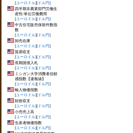
[
ユーロドル
][
ドル円
]
四半期非農業部門労働生
産性/単位労働費用
[
ユーロドル
][
ドル円
]
中古住宅販売保留件数指
数
[
ユーロドル
][
ドル円
]
卸売在庫
[
ユーロドル
][
ドル円
]
貿易収支
[
ユーロドル
][
ドル円
]
長期国債入札
[
ユーロドル
][
ドル円
]
ミシガン大学消費者信頼
感指数【速報値】
[
ユーロドル
][
ドル円
]
輸入物価指数
[
ユーロドル
][
ドル円
]
財政収支
[
ユーロドル
][
ドル円
]
小売売上高
[
ユーロドル
][
ドル円
]
生産者物価指数
[
ユーロドル
][
ドル円
]