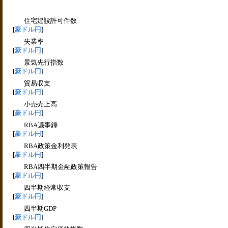
住宅建設許可件数
[
豪ドル円
]
失業率
[
豪ドル円
]
景気先行指数
[
豪ドル円
]
貿易収支
[
豪ドル円
]
小売売上高
[
豪ドル円
]
RBA議事録
[
豪ドル円
]
RBA政策金利発表
[
豪ドル円
]
RBA四半期金融政策報告
[
豪ドル円
]
四半期経常収支
[
豪ドル円
]
四半期GDP
[
豪ドル円
]