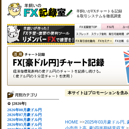
羊飼いがFXチャートを記録
＆取引システムを徹底調査
本サイトはプロモーションを含み
[2026年]
2026年08月豪ドル円
2026年07月豪ドル円
2026年06月豪ドル円
HOME
>>
2025年03月豪ドル円
,
2026年05月豪ドル円
小売売上高
,
豪)四半期経常収支
>