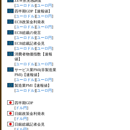
ZEW景況感調査
[
ユーロドル
][
ユーロ円
]
四半期GDP【速報値】
[
ユーロドル
][
ユーロ円
]
ECB政策金利発表
[
ユーロドル
][
ユーロ円
]
ECB総裁の発言
[
ユーロドル
][
ユーロ円
]
ECB総裁記者会見
[
ユーロドル
][
ユーロ円
]
消費者物価指数【速報
値】
[
ユーロドル
][
ユーロ円
]
サービス業PMI(非製造業
PMI)【速報値】
[
ユーロドル
][
ユーロ円
]
製造業PMI【速報値】
[
ユーロドル
][
ユーロ円
]
四半期GDP
[
ドル円
]
日銀政策金利発表
[
ドル円
]
日銀総裁記者会見
[
ドル円
]