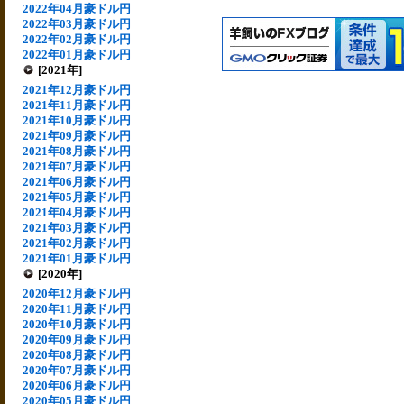
2022年04月豪ドル円
2022年03月豪ドル円
2022年02月豪ドル円
2022年01月豪ドル円
[2021年]
2021年12月豪ドル円
2021年11月豪ドル円
2021年10月豪ドル円
2021年09月豪ドル円
2021年08月豪ドル円
2021年07月豪ドル円
2021年06月豪ドル円
2021年05月豪ドル円
2021年04月豪ドル円
2021年03月豪ドル円
2021年02月豪ドル円
2021年01月豪ドル円
[2020年]
2020年12月豪ドル円
2020年11月豪ドル円
2020年10月豪ドル円
2020年09月豪ドル円
2020年08月豪ドル円
2020年07月豪ドル円
2020年06月豪ドル円
2020年05月豪ドル円