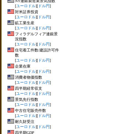
NY連銀製造業景気指数
[
ユーロドル
][
ドル円
]
対米証券投資
[
ユーロドル
][
ドル円
]
鉱工業生産
[
ユーロドル
][
ドル円
]
フィラデルフィア連銀景
況指数
[
ユーロドル
][
ドル円
]
住宅着工件数/建設許可件
数
[
ユーロドル
][
ドル円
]
企業在庫
[
ユーロドル
][
ドル円
]
消費者物価指数
[
ユーロドル
][
ドル円
]
四半期経常収支
[
ユーロドル
][
ドル円
]
景気先行指数
[
ユーロドル
][
ドル円
]
中古住宅販売件数
[
ユーロドル
][
ドル円
]
耐久財受注
[
ユーロドル
][
ドル円
]
四半期GDP