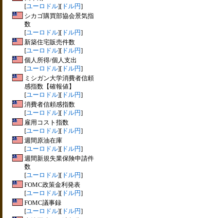
[
ユーロドル
][
ドル円
]
シカゴ購買部協会景気指
数
[
ユーロドル
][
ドル円
]
新築住宅販売件数
[
ユーロドル
][
ドル円
]
個人所得/個人支出
[
ユーロドル
][
ドル円
]
ミシガン大学消費者信頼
感指数【確報値】
[
ユーロドル
][
ドル円
]
消費者信頼感指数
[
ユーロドル
][
ドル円
]
雇用コスト指数
[
ユーロドル
][
ドル円
]
週間原油在庫
[
ユーロドル
][
ドル円
]
週間新規失業保険申請件
数
[
ユーロドル
][
ドル円
]
FOMC政策金利発表
[
ユーロドル
][
ドル円
]
FOMC議事録
[
ユーロドル
][
ドル円
]