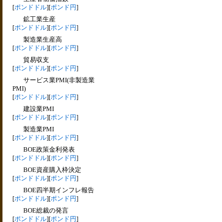
[
ポンドドル
][
ポンド円
]
鉱工業生産
[
ポンドドル
][
ポンド円
]
製造業生産高
[
ポンドドル
][
ポンド円
]
貿易収支
[
ポンドドル
][
ポンド円
]
サービス業PMI(非製造業
PMI)
[
ポンドドル
][
ポンド円
]
建設業PMI
[
ポンドドル
][
ポンド円
]
製造業PMI
[
ポンドドル
][
ポンド円
]
BOE政策金利発表
[
ポンドドル
][
ポンド円
]
BOE資産購入枠決定
[
ポンドドル
][
ポンド円
]
BOE四半期インフレ報告
[
ポンドドル
][
ポンド円
]
BOE総裁の発言
[
ポンドドル
][
ポンド円
]