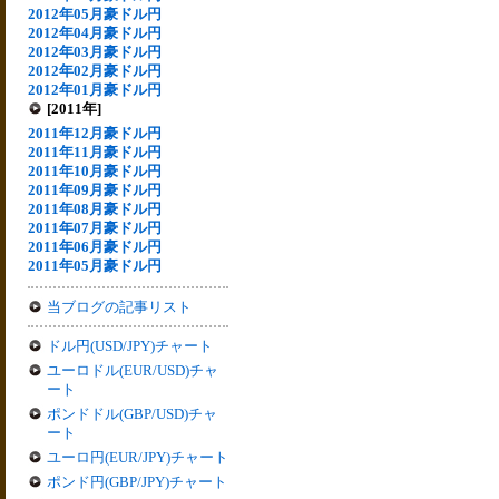
2012年05月豪ドル円
2012年04月豪ドル円
2012年03月豪ドル円
2012年02月豪ドル円
2012年01月豪ドル円
[2011年]
2011年12月豪ドル円
2011年11月豪ドル円
2011年10月豪ドル円
2011年09月豪ドル円
2011年08月豪ドル円
2011年07月豪ドル円
2011年06月豪ドル円
2011年05月豪ドル円
当ブログの記事リスト
ドル円(USD/JPY)チャート
ユーロドル(EUR/USD)チャ
ート
ポンドドル(GBP/USD)チャ
ート
ユーロ円(EUR/JPY)チャート
ポンド円(GBP/JPY)チャート