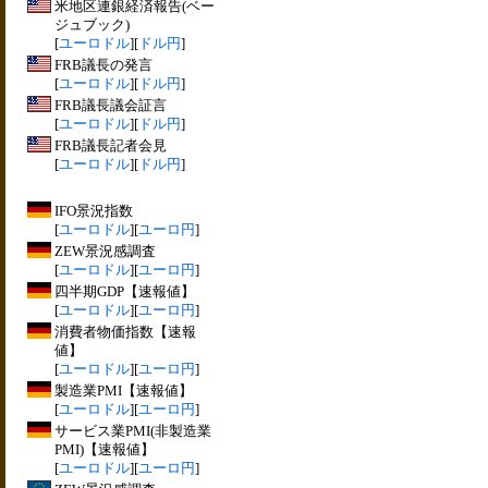
米地区連銀経済報告(ベー
ジュブック)
[
ユーロドル
][
ドル円
]
FRB議長の発言
[
ユーロドル
][
ドル円
]
FRB議長議会証言
[
ユーロドル
][
ドル円
]
FRB議長記者会見
[
ユーロドル
][
ドル円
]
IFO景況指数
[
ユーロドル
][
ユーロ円
]
ZEW景況感調査
[
ユーロドル
][
ユーロ円
]
四半期GDP【速報値】
[
ユーロドル
][
ユーロ円
]
消費者物価指数【速報
値】
[
ユーロドル
][
ユーロ円
]
製造業PMI【速報値】
[
ユーロドル
][
ユーロ円
]
サービス業PMI(非製造業
PMI)【速報値】
[
ユーロドル
][
ユーロ円
]