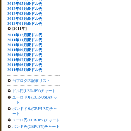
2012年05月豪ドル円
2012年04月豪ドル円
2012年03月豪ドル円
2012年02月豪ドル円
2012年01月豪ドル円
[2011年]
2011年12月豪ドル円
2011年11月豪ドル円
2011年10月豪ドル円
2011年09月豪ドル円
2011年08月豪ドル円
2011年07月豪ドル円
2011年06月豪ドル円
2011年05月豪ドル円
当ブログの記事リスト
ドル円(USD/JPY)チャート
ユーロドル(EUR/USD)チャ
ート
ポンドドル(GBP/USD)チャ
ート
ユーロ円(EUR/JPY)チャート
ポンド円(GBP/JPY)チャート