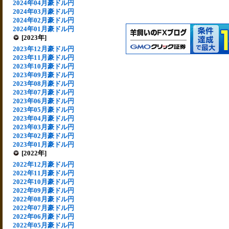
2024年04月豪ドル円
2024年03月豪ドル円
2024年02月豪ドル円
2024年01月豪ドル円
[2023年]
2023年12月豪ドル円
2023年11月豪ドル円
2023年10月豪ドル円
2023年09月豪ドル円
2023年08月豪ドル円
2023年07月豪ドル円
2023年06月豪ドル円
2023年05月豪ドル円
2023年04月豪ドル円
2023年03月豪ドル円
2023年02月豪ドル円
2023年01月豪ドル円
[2022年]
2022年12月豪ドル円
2022年11月豪ドル円
2022年10月豪ドル円
2022年09月豪ドル円
2022年08月豪ドル円
2022年07月豪ドル円
2022年06月豪ドル円
2022年05月豪ドル円