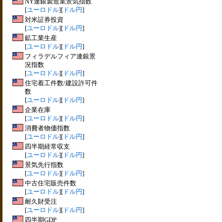
NY連銀製造業景気指数
[
ユーロドル
][
ドル円
]
対米証券投資
[
ユーロドル
][
ドル円
]
鉱工業生産
[
ユーロドル
][
ドル円
]
フィラデルフィア連銀景
況指数
[
ユーロドル
][
ドル円
]
住宅着工件数/建設許可件
数
[
ユーロドル
][
ドル円
]
企業在庫
[
ユーロドル
][
ドル円
]
消費者物価指数
[
ユーロドル
][
ドル円
]
四半期経常収支
[
ユーロドル
][
ドル円
]
景気先行指数
[
ユーロドル
][
ドル円
]
中古住宅販売件数
[
ユーロドル
][
ドル円
]
耐久財受注
[
ユーロドル
][
ドル円
]
四半期GDP