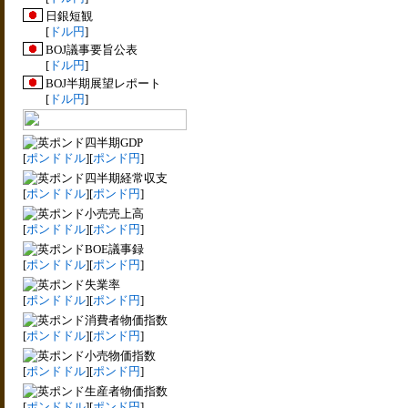
日銀短観
[
ドル円
]
BOJ議事要旨公表
[
ドル円
]
BOJ半期展望レポート
[
ドル円
]
四半期GDP
[
ポンドドル
][
ポンド円
]
四半期経常収支
[
ポンドドル
][
ポンド円
]
小売売上高
[
ポンドドル
][
ポンド円
]
BOE議事録
[
ポンドドル
][
ポンド円
]
失業率
[
ポンドドル
][
ポンド円
]
消費者物価指数
[
ポンドドル
][
ポンド円
]
小売物価指数
[
ポンドドル
][
ポンド円
]
生産者物価指数
[
ポンドドル
][
ポンド円
]