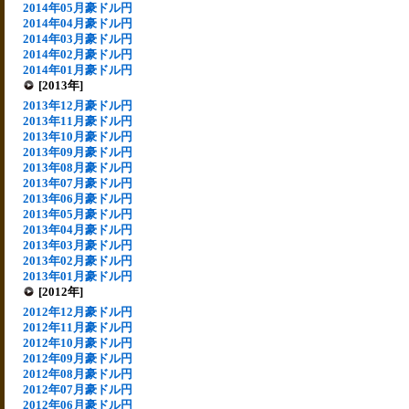
2014年05月豪ドル円
2014年04月豪ドル円
2014年03月豪ドル円
2014年02月豪ドル円
2014年01月豪ドル円
[2013年]
2013年12月豪ドル円
2013年11月豪ドル円
2013年10月豪ドル円
2013年09月豪ドル円
2013年08月豪ドル円
2013年07月豪ドル円
2013年06月豪ドル円
2013年05月豪ドル円
2013年04月豪ドル円
2013年03月豪ドル円
2013年02月豪ドル円
2013年01月豪ドル円
[2012年]
2012年12月豪ドル円
2012年11月豪ドル円
2012年10月豪ドル円
2012年09月豪ドル円
2012年08月豪ドル円
2012年07月豪ドル円
2012年06月豪ドル円