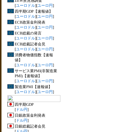
ZEW景況感調査
[
ユーロドル
][
ユーロ円
]
四半期GDP【速報値】
[
ユーロドル
][
ユーロ円
]
ECB政策金利発表
[
ユーロドル
][
ユーロ円
]
ECB総裁の発言
[
ユーロドル
][
ユーロ円
]
ECB総裁記者会見
[
ユーロドル
][
ユーロ円
]
消費者物価指数【速報
値】
[
ユーロドル
][
ユーロ円
]
サービス業PMI(非製造業
PMI)【速報値】
[
ユーロドル
][
ユーロ円
]
製造業PMI【速報値】
[
ユーロドル
][
ユーロ円
]
四半期GDP
[
ドル円
]
日銀政策金利発表
[
ドル円
]
日銀総裁記者会見
[
ドル円
]