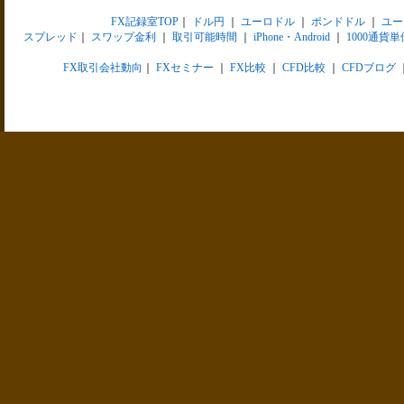
FX記録室TOP
｜
ドル円
｜
ユーロドル
｜
ポンドドル
｜
ユー
スプレッド
｜
スワップ金利
｜
取引可能時間
｜
iPhone・Android
｜
1000通貨単
FX取引会社動向
｜
FXセミナー
｜
FX比較
｜
CFD比較
｜
CFDブログ