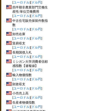
[
ユーロドル
][
ドル円
]
四半期非農業部門労働生
産性/単位労働費用
[
ユーロドル
][
ドル円
]
中古住宅販売保留件数指
数
[
ユーロドル
][
ドル円
]
卸売在庫
[
ユーロドル
][
ドル円
]
貿易収支
[
ユーロドル
][
ドル円
]
長期国債入札
[
ユーロドル
][
ドル円
]
ミシガン大学消費者信頼
感指数【速報値】
[
ユーロドル
][
ドル円
]
輸入物価指数
[
ユーロドル
][
ドル円
]
財政収支
[
ユーロドル
][
ドル円
]
小売売上高
[
ユーロドル
][
ドル円
]
生産者物価指数
[
ユーロドル
][
ドル円
]