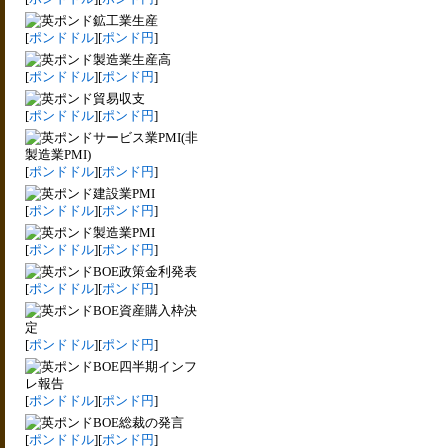
鉱工業生産
[
ポンドドル
][
ポンド円
]
製造業生産高
[
ポンドドル
][
ポンド円
]
貿易収支
[
ポンドドル
][
ポンド円
]
サービス業PMI(非
製造業PMI)
[
ポンドドル
][
ポンド円
]
建設業PMI
[
ポンドドル
][
ポンド円
]
製造業PMI
[
ポンドドル
][
ポンド円
]
BOE政策金利発表
[
ポンドドル
][
ポンド円
]
BOE資産購入枠決
定
[
ポンドドル
][
ポンド円
]
BOE四半期インフ
レ報告
[
ポンドドル
][
ポンド円
]
BOE総裁の発言
[
ポンドドル
][
ポンド円
]