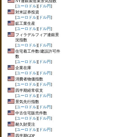
NY連銀製造業景気指数
[
ユーロドル
][
ドル円
]
対米証券投資
[
ユーロドル
][
ドル円
]
鉱工業生産
[
ユーロドル
][
ドル円
]
フィラデルフィア連銀景
況指数
[
ユーロドル
][
ドル円
]
住宅着工件数/建設許可件
数
[
ユーロドル
][
ドル円
]
企業在庫
[
ユーロドル
][
ドル円
]
消費者物価指数
[
ユーロドル
][
ドル円
]
四半期経常収支
[
ユーロドル
][
ドル円
]
景気先行指数
[
ユーロドル
][
ドル円
]
中古住宅販売件数
[
ユーロドル
][
ドル円
]
耐久財受注
[
ユーロドル
][
ドル円
]
四半期GDP