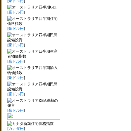
[
豪ドル円
]
四半期GDP
[
豪ドル円
]
四半期住宅
価格指数
[
豪ドル円
]
四半期民間
設備投資
[
豪ドル円
]
四半期生産
者物価指数
[
豪ドル円
]
四半期輸入
物価指数
[
豪ドル円
]
四半期民間
設備投資
[
豪ドル円
]
RBA総裁の
発言
[
豪ドル円
]
新築住宅価格指数
[
カナダ円
]