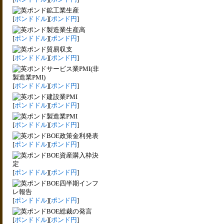
鉱工業生産
[
ポンドドル
][
ポンド円
]
製造業生産高
[
ポンドドル
][
ポンド円
]
貿易収支
[
ポンドドル
][
ポンド円
]
サービス業PMI(非
製造業PMI)
[
ポンドドル
][
ポンド円
]
建設業PMI
[
ポンドドル
][
ポンド円
]
製造業PMI
[
ポンドドル
][
ポンド円
]
BOE政策金利発表
[
ポンドドル
][
ポンド円
]
BOE資産購入枠決
定
[
ポンドドル
][
ポンド円
]
BOE四半期インフ
レ報告
[
ポンドドル
][
ポンド円
]
BOE総裁の発言
[
ポンドドル
][
ポンド円
]