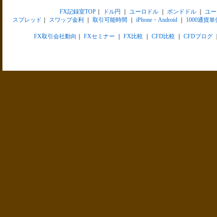
FX記録室TOP
｜
ドル円
｜
ユーロドル
｜
ポンドドル
｜
ユー
スプレッド
｜
スワップ金利
｜
取引可能時間
｜
iPhone・Android
｜
1000通貨単
FX取引会社動向
｜
FXセミナー
｜
FX比較
｜
CFD比較
｜
CFDブログ