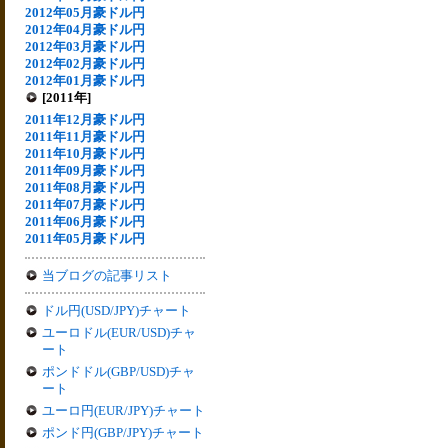
2012年05月豪ドル円
2012年04月豪ドル円
2012年03月豪ドル円
2012年02月豪ドル円
2012年01月豪ドル円
[2011年]
2011年12月豪ドル円
2011年11月豪ドル円
2011年10月豪ドル円
2011年09月豪ドル円
2011年08月豪ドル円
2011年07月豪ドル円
2011年06月豪ドル円
2011年05月豪ドル円
当ブログの記事リスト
ドル円(USD/JPY)チャート
ユーロドル(EUR/USD)チャ
ート
ポンドドル(GBP/USD)チャ
ート
ユーロ円(EUR/JPY)チャート
ポンド円(GBP/JPY)チャート