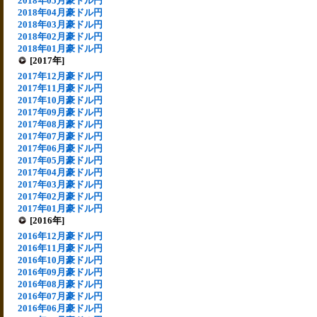
2018年05月豪ドル円
2018年04月豪ドル円
2018年03月豪ドル円
2018年02月豪ドル円
2018年01月豪ドル円
[2017年]
2017年12月豪ドル円
2017年11月豪ドル円
2017年10月豪ドル円
2017年09月豪ドル円
2017年08月豪ドル円
2017年07月豪ドル円
2017年06月豪ドル円
2017年05月豪ドル円
2017年04月豪ドル円
2017年03月豪ドル円
2017年02月豪ドル円
2017年01月豪ドル円
[2016年]
2016年12月豪ドル円
2016年11月豪ドル円
2016年10月豪ドル円
2016年09月豪ドル円
2016年08月豪ドル円
2016年07月豪ドル円
2016年06月豪ドル円