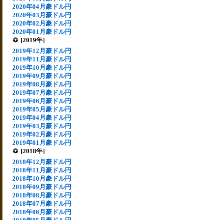
2020年04月豪ドル円
2020年03月豪ドル円
2020年02月豪ドル円
2020年01月豪ドル円
[2019年]
2019年12月豪ドル円
2019年11月豪ドル円
2019年10月豪ドル円
2019年09月豪ドル円
2019年08月豪ドル円
2019年07月豪ドル円
2019年06月豪ドル円
2019年05月豪ドル円
2019年04月豪ドル円
2019年03月豪ドル円
2019年02月豪ドル円
2019年01月豪ドル円
[2018年]
2018年12月豪ドル円
2018年11月豪ドル円
2018年10月豪ドル円
2018年09月豪ドル円
2018年08月豪ドル円
2018年07月豪ドル円
2018年06月豪ドル円