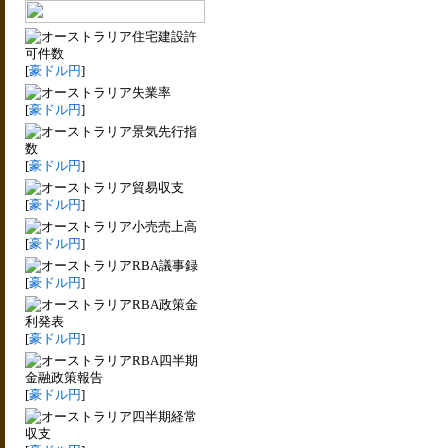
住宅建設許
可件数
[
豪ドル円
]
失業率
[
豪ドル円
]
景気先行指
数
[
豪ドル円
]
貿易収支
[
豪ドル円
]
小売売上高
[
豪ドル円
]
RBA議事録
[
豪ドル円
]
RBA政策金
利発表
[
豪ドル円
]
RBA四半期
金融政策報告
[
豪ドル円
]
四半期経常
収支