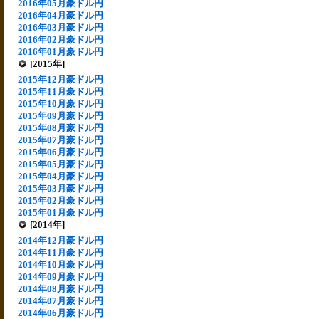
2016年05月豪ドル円
2016年04月豪ドル円
2016年03月豪ドル円
2016年02月豪ドル円
2016年01月豪ドル円
[2015年]
2015年12月豪ドル円
2015年11月豪ドル円
2015年10月豪ドル円
2015年09月豪ドル円
2015年08月豪ドル円
2015年07月豪ドル円
2015年06月豪ドル円
2015年05月豪ドル円
2015年04月豪ドル円
2015年03月豪ドル円
2015年02月豪ドル円
2015年01月豪ドル円
[2014年]
2014年12月豪ドル円
2014年11月豪ドル円
2014年10月豪ドル円
2014年09月豪ドル円
2014年08月豪ドル円
2014年07月豪ドル円
2014年06月豪ドル円