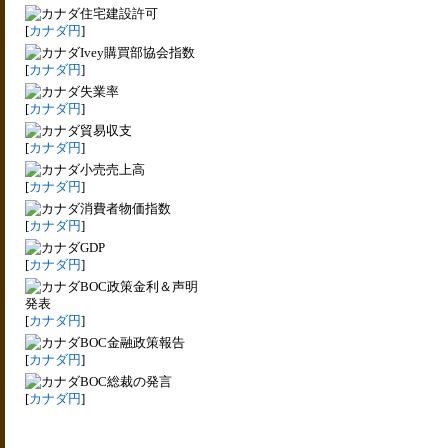
住宅建設許可
[
カナダ円
]
Ivey購買部協会指数
[
カナダ円
]
失業率
[
カナダ円
]
貿易収支
[
カナダ円
]
小売売上高
[
カナダ円
]
消費者物価指数
[
カナダ円
]
GDP
[
カナダ円
]
BOC政策金利＆声明
発表
[
カナダ円
]
BOC金融政策報告
[
カナダ円
]
BOC総裁の発言
[
カナダ円
]