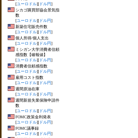
[
ユーロドル
][
ドル円
]
シカゴ購買部協会景気指
数
[
ユーロドル
][
ドル円
]
新築住宅販売件数
[
ユーロドル
][
ドル円
]
個人所得/個人支出
[
ユーロドル
][
ドル円
]
ミシガン大学消費者信頼
感指数【確報値】
[
ユーロドル
][
ドル円
]
消費者信頼感指数
[
ユーロドル
][
ドル円
]
雇用コスト指数
[
ユーロドル
][
ドル円
]
週間原油在庫
[
ユーロドル
][
ドル円
]
週間新規失業保険申請件
数
[
ユーロドル
][
ドル円
]
FOMC政策金利発表
[
ユーロドル
][
ドル円
]
FOMC議事録
[
ユーロドル
][
ドル円
]