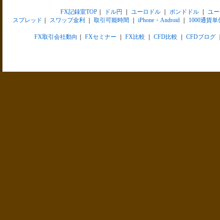
FX記録室TOP
｜
ドル円
｜
ユーロドル
｜
ポンドドル
｜
ユー
スプレッド
｜
スワップ金利
｜
取引可能時間
｜
iPhone・Android
｜
1000通貨単
FX取引会社動向
｜
FXセミナー
｜
FX比較
｜
CFD比較
｜
CFDブログ