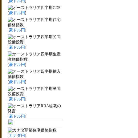
[
豪ドル円
]
四半期GDP
[
豪ドル円
]
四半期住宅
価格指数
[
豪ドル円
]
四半期民間
設備投資
[
豪ドル円
]
四半期生産
者物価指数
[
豪ドル円
]
四半期輸入
物価指数
[
豪ドル円
]
四半期民間
設備投資
[
豪ドル円
]
RBA総裁の
発言
[
豪ドル円
]
新築住宅価格指数
[
カナダ円
]