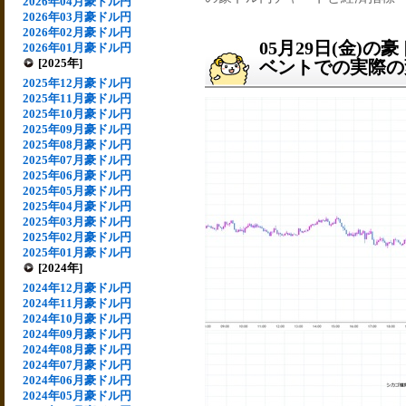
2026年04月豪ドル円
2026年03月豪ドル円
2026年02月豪ドル円
05月29日(金)
2026年01月豪ドル円
[2025年]
ベントでの実際の変動
2025年12月豪ドル円
2025年11月豪ドル円
2025年10月豪ドル円
2025年09月豪ドル円
2025年08月豪ドル円
2025年07月豪ドル円
2025年06月豪ドル円
2025年05月豪ドル円
2025年04月豪ドル円
2025年03月豪ドル円
2025年02月豪ドル円
2025年01月豪ドル円
[2024年]
2024年12月豪ドル円
2024年11月豪ドル円
2024年10月豪ドル円
2024年09月豪ドル円
2024年08月豪ドル円
2024年07月豪ドル円
2024年06月豪ドル円
2024年05月豪ドル円