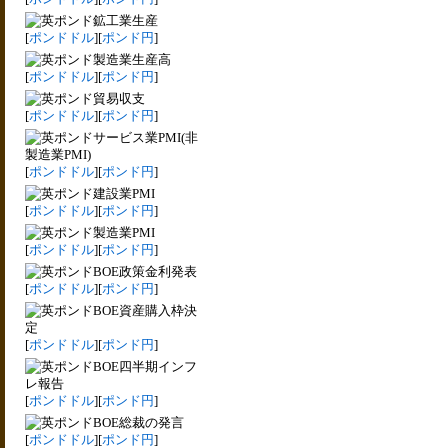
鉱工業生産
[
ポンドドル
][
ポンド円
]
製造業生産高
[
ポンドドル
][
ポンド円
]
貿易収支
[
ポンドドル
][
ポンド円
]
サービス業PMI(非
製造業PMI)
[
ポンドドル
][
ポンド円
]
建設業PMI
[
ポンドドル
][
ポンド円
]
製造業PMI
[
ポンドドル
][
ポンド円
]
BOE政策金利発表
[
ポンドドル
][
ポンド円
]
BOE資産購入枠決
定
[
ポンドドル
][
ポンド円
]
BOE四半期インフ
レ報告
[
ポンドドル
][
ポンド円
]
BOE総裁の発言
[
ポンドドル
][
ポンド円
]