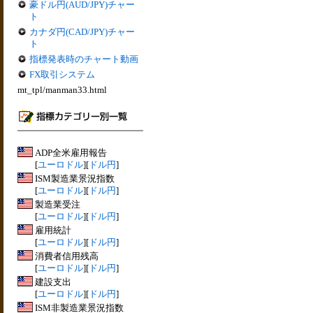
豪ドル円(AUD/JPY)チャー
ト
カナダ円(CAD/JPY)チャー
ト
指標発表時のチャート動画
FX取引システム
mt_tpl/manman33.html
ADP全米雇用報告
[
ユーロドル
][
ドル円
]
ISM製造業景況指数
[
ユーロドル
][
ドル円
]
製造業受注
[
ユーロドル
][
ドル円
]
雇用統計
[
ユーロドル
][
ドル円
]
消費者信用残高
[
ユーロドル
][
ドル円
]
建設支出
[
ユーロドル
][
ドル円
]
ISM非製造業景況指数