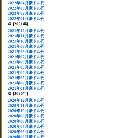
2022年04月豪ドル円
2022年03月豪ドル円
2022年02月豪ドル円
2022年01月豪ドル円
[2021年]
2021年12月豪ドル円
2021年11月豪ドル円
2021年10月豪ドル円
2021年09月豪ドル円
2021年08月豪ドル円
2021年07月豪ドル円
2021年06月豪ドル円
2021年05月豪ドル円
2021年04月豪ドル円
2021年03月豪ドル円
2021年02月豪ドル円
2021年01月豪ドル円
[2020年]
2020年12月豪ドル円
2020年11月豪ドル円
2020年10月豪ドル円
2020年09月豪ドル円
2020年08月豪ドル円
2020年07月豪ドル円
2020年06月豪ドル円
2020年05月豪ドル円