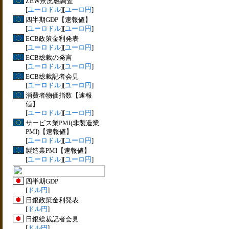
ZEW景況感調査
[
ユーロドル
][
ユーロ円
]
四半期GDP【速報値】
[
ユーロドル
][
ユーロ円
]
ECB政策金利発表
[
ユーロドル
][
ユーロ円
]
ECB総裁の発言
[
ユーロドル
][
ユーロ円
]
ECB総裁記者会見
[
ユーロドル
][
ユーロ円
]
消費者物価指数【速報
値】
[
ユーロドル
][
ユーロ円
]
サービス業PMI(非製造業
PMI)【速報値】
[
ユーロドル
][
ユーロ円
]
製造業PMI【速報値】
[
ユーロドル
][
ユーロ円
]
四半期GDP
[
ドル円
]
日銀政策金利発表
[
ドル円
]
日銀総裁記者会見
[
ドル円
]