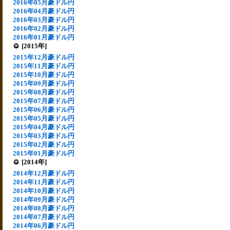
2016年05月豪ドル円
2016年04月豪ドル円
2016年03月豪ドル円
2016年02月豪ドル円
2016年01月豪ドル円
[2015年]
2015年12月豪ドル円
2015年11月豪ドル円
2015年10月豪ドル円
2015年09月豪ドル円
2015年08月豪ドル円
2015年07月豪ドル円
2015年06月豪ドル円
2015年05月豪ドル円
2015年04月豪ドル円
2015年03月豪ドル円
2015年02月豪ドル円
2015年01月豪ドル円
[2014年]
2014年12月豪ドル円
2014年11月豪ドル円
2014年10月豪ドル円
2014年09月豪ドル円
2014年08月豪ドル円
2014年07月豪ドル円
2014年06月豪ドル円