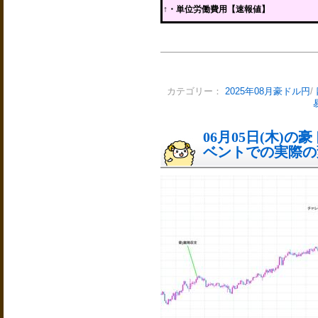
↑・単位労働費用【速報値】
カテゴリー：
2025年08月豪ドル円
/
06月05日(木)
ベントでの実際の変動