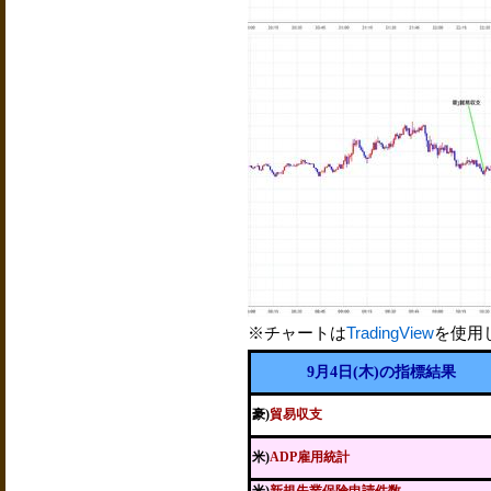
※チャートは
TradingView
を使用
9月4日(木)の指標結果
豪)
貿易収支
米)
ADP雇用統計