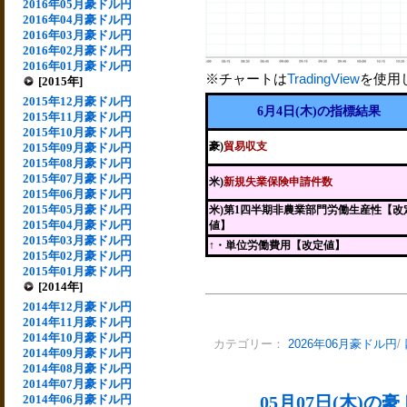
2016年05月豪ドル円
2016年04月豪ドル円
2016年03月豪ドル円
2016年02月豪ドル円
2016年01月豪ドル円
※チャートは
TradingView
を使用
[2015年]
2015年12月豪ドル円
6月4日(木)の指標結果
2015年11月豪ドル円
2015年10月豪ドル円
豪)
貿易収支
2015年09月豪ドル円
2015年08月豪ドル円
2015年07月豪ドル円
米)
新規失業保険申請件数
2015年06月豪ドル円
2015年05月豪ドル円
米)第1四半期非農業部門労働生産性【改
2015年04月豪ドル円
値】
2015年03月豪ドル円
↑・単位労働費用【改定値】
2015年02月豪ドル円
2015年01月豪ドル円
[2014年]
2014年12月豪ドル円
2014年11月豪ドル円
2014年10月豪ドル円
カテゴリー：
2026年06月豪ドル円
/
2014年09月豪ドル円
2014年08月豪ドル円
2014年07月豪ドル円
2014年06月豪ドル円
05月07日(木)