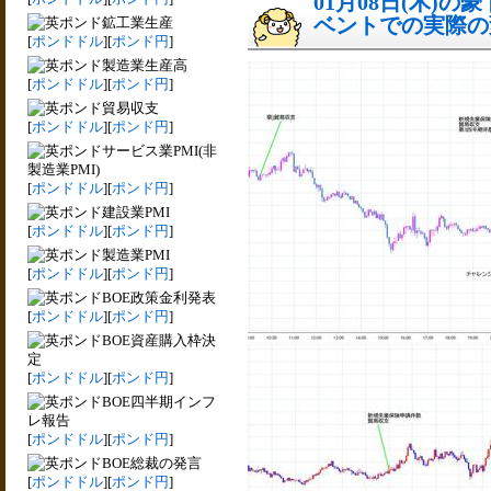
01月08日(木)
ベントでの実際の変動
鉱工業生産
[
ポンドドル
][
ポンド円
]
製造業生産高
[
ポンドドル
][
ポンド円
]
貿易収支
[
ポンドドル
][
ポンド円
]
サービス業PMI(非
製造業PMI)
[
ポンドドル
][
ポンド円
]
建設業PMI
[
ポンドドル
][
ポンド円
]
製造業PMI
[
ポンドドル
][
ポンド円
]
BOE政策金利発表
[
ポンドドル
][
ポンド円
]
BOE資産購入枠決
定
[
ポンドドル
][
ポンド円
]
BOE四半期インフ
レ報告
[
ポンドドル
][
ポンド円
]
BOE総裁の発言
[
ポンドドル
][
ポンド円
]