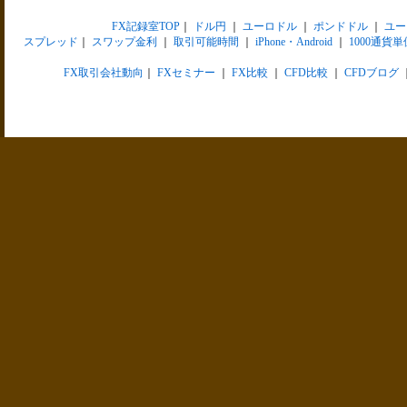
FX記録室TOP
｜
ドル円
｜
ユーロドル
｜
ポンドドル
｜
ユー
スプレッド
｜
スワップ金利
｜
取引可能時間
｜
iPhone・Android
｜
1000通貨単
FX取引会社動向
｜
FXセミナー
｜
FX比較
｜
CFD比較
｜
CFDブログ