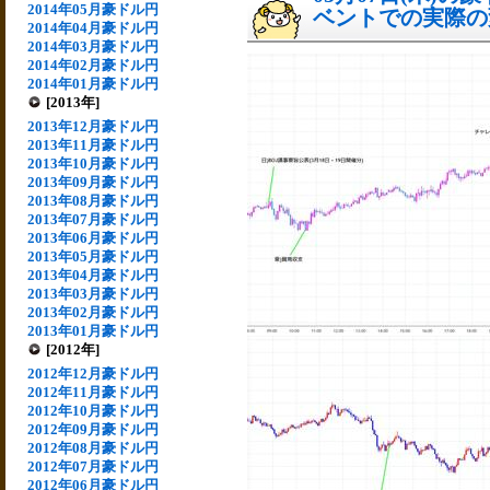
2014年05月豪ドル円
ベントでの実際の変動
2014年04月豪ドル円
2014年03月豪ドル円
2014年02月豪ドル円
2014年01月豪ドル円
[2013年]
2013年12月豪ドル円
2013年11月豪ドル円
2013年10月豪ドル円
2013年09月豪ドル円
2013年08月豪ドル円
2013年07月豪ドル円
2013年06月豪ドル円
2013年05月豪ドル円
2013年04月豪ドル円
2013年03月豪ドル円
2013年02月豪ドル円
2013年01月豪ドル円
[2012年]
2012年12月豪ドル円
2012年11月豪ドル円
2012年10月豪ドル円
2012年09月豪ドル円
2012年08月豪ドル円
2012年07月豪ドル円
2012年06月豪ドル円