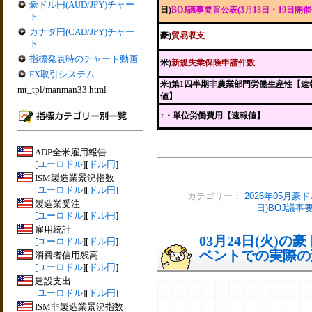
豪ドル円(AUD/JPY)チャー
日)
BOJ議事要旨公表(3月18日・19日開催
ト
カナダ円(CAD/JPY)チャー
豪)
貿易収支
ト
指標発表時のチャート動画
米)
新規失業保険申請件数
FX取引システム
米)第1四半期非農業部門労働生産性【速
mt_tpl/manman33.html
値】
↑・単位労働費用【速報値】
ADP全米雇用報告
[
ユーロドル
][
ドル円
]
ISM製造業景況指数
[
ユーロドル
][
ドル円
]
カテゴリー：
2026年05月豪
製造業受注
日)BOJ議事
[
ユーロドル
][
ドル円
]
雇用統計
03月24日(火)
[
ユーロドル
][
ドル円
]
ベントでの実際の変動
消費者信用残高
[
ユーロドル
][
ドル円
]
建設支出
[
ユーロドル
][
ドル円
]
ISM非製造業景況指数