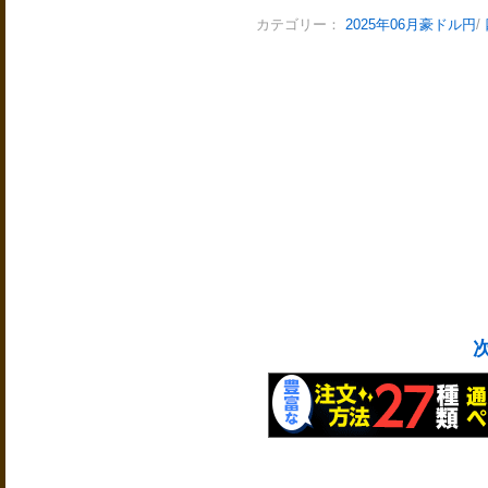
カテゴリー：
2025年06月豪ドル円
/
次