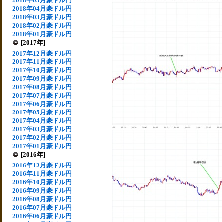
2018年05月豪ドル円
2018年04月豪ドル円
2018年03月豪ドル円
2018年02月豪ドル円
2018年01月豪ドル円
[2017年]
2017年12月豪ドル円
2017年11月豪ドル円
2017年10月豪ドル円
2017年09月豪ドル円
2017年08月豪ドル円
2017年07月豪ドル円
2017年06月豪ドル円
2017年05月豪ドル円
2017年04月豪ドル円
2017年03月豪ドル円
2017年02月豪ドル円
2017年01月豪ドル円
[2016年]
2016年12月豪ドル円
2016年11月豪ドル円
2016年10月豪ドル円
2016年09月豪ドル円
2016年08月豪ドル円
2016年07月豪ドル円
2016年06月豪ドル円