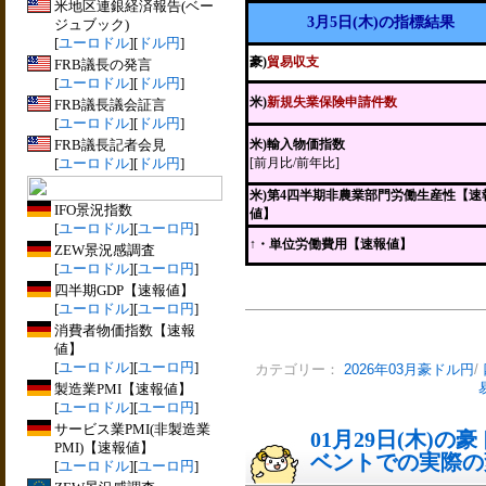
米地区連銀経済報告(ベー
3月5日(木)の指標結果
ジュブック)
[
ユーロドル
][
ドル円
]
豪)
貿易収支
FRB議長の発言
[
ユーロドル
][
ドル円
]
米)
新規失業保険申請件数
FRB議長議会証言
[
ユーロドル
][
ドル円
]
FRB議長記者会見
米)輸入物価指数
[
ユーロドル
][
ドル円
]
[前月比/前年比]
米)第4四半期非農業部門労働生産性【速
IFO景況指数
値】
[
ユーロドル
][
ユーロ円
]
↑・単位労働費用【速報値】
ZEW景況感調査
[
ユーロドル
][
ユーロ円
]
四半期GDP【速報値】
[
ユーロドル
][
ユーロ円
]
消費者物価指数【速報
値】
[
ユーロドル
][
ユーロ円
]
カテゴリー：
2026年03月豪ドル円
/
製造業PMI【速報値】
[
ユーロドル
][
ユーロ円
]
サービス業PMI(非製造業
01月29日(木)
PMI)【速報値】
ベントでの実際の変動
[
ユーロドル
][
ユーロ円
]