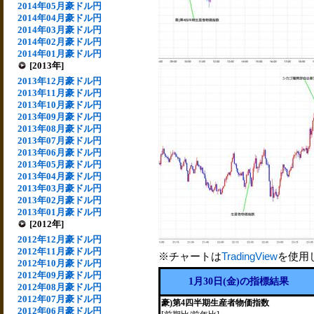
2014年05月豪ドル円
2014年04月豪ドル円
2014年03月豪ドル円
2014年02月豪ドル円
2014年01月豪ドル円
[2013年]
2013年12月豪ドル円
2013年11月豪ドル円
2013年10月豪ドル円
2013年09月豪ドル円
2013年08月豪ドル円
2013年07月豪ドル円
2013年06月豪ドル円
2013年05月豪ドル円
2013年04月豪ドル円
2013年03月豪ドル円
2013年02月豪ドル円
2013年01月豪ドル円
[2012年]
2012年12月豪ドル円
2012年11月豪ドル円
※チャートは
TradingView
を使用
2012年10月豪ドル円
2012年09月豪ドル円
1月30日(金)の指標結果
2012年08月豪ドル円
2012年07月豪ドル円
豪)第4四半期生産者物価指数
2012年06月豪ドル円