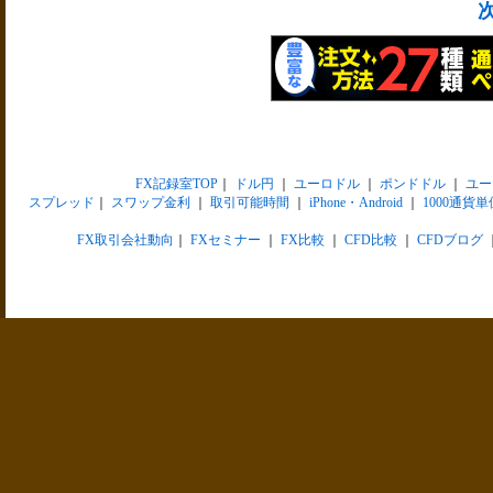
次
FX記録室TOP
｜
ドル円
｜
ユーロドル
｜
ポンドドル
｜
ユー
スプレッド
｜
スワップ金利
｜
取引可能時間
｜
iPhone・Android
｜
1000通貨単
FX取引会社動向
｜
FXセミナー
｜
FX比較
｜
CFD比較
｜
CFDブログ