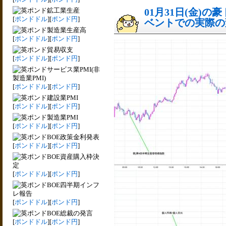
鉱工業生産
01月31日(金)
[
ポンドドル
][
ポンド円
]
ベントでの実際の変動
製造業生産高
[
ポンドドル
][
ポンド円
]
貿易収支
[
ポンドドル
][
ポンド円
]
サービス業PMI(非
製造業PMI)
[
ポンドドル
][
ポンド円
]
建設業PMI
[
ポンドドル
][
ポンド円
]
製造業PMI
[
ポンドドル
][
ポンド円
]
BOE政策金利発表
[
ポンドドル
][
ポンド円
]
BOE資産購入枠決
定
[
ポンドドル
][
ポンド円
]
BOE四半期インフ
レ報告
[
ポンドドル
][
ポンド円
]
BOE総裁の発言
[
ポンドドル
][
ポンド円
]