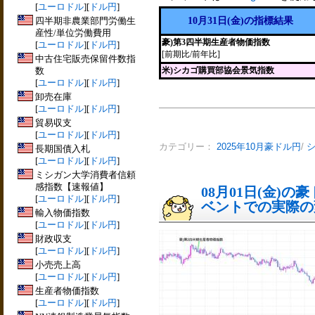
[
ユーロドル
][
ドル円
]
四半期非農業部門労働生
10月31日(金)の指標結果
産性/単位労働費用
豪)第3四半期生産者物価指数
[
ユーロドル
][
ドル円
]
[前期比/前年比]
中古住宅販売保留件数指
数
米)シカゴ購買部協会景気指数
[
ユーロドル
][
ドル円
]
卸売在庫
[
ユーロドル
][
ドル円
]
貿易収支
[
ユーロドル
][
ドル円
]
カテゴリー：
2025年10月豪ドル円
/
長期国債入札
[
ユーロドル
][
ドル円
]
ミシガン大学消費者信頼
感指数【速報値】
08月01日(金)
[
ユーロドル
][
ドル円
]
ベントでの実際の変動
輸入物価指数
[
ユーロドル
][
ドル円
]
財政収支
[
ユーロドル
][
ドル円
]
小売売上高
[
ユーロドル
][
ドル円
]
生産者物価指数
[
ユーロドル
][
ドル円
]