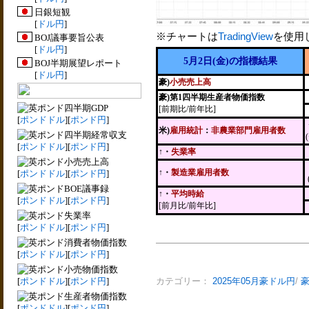
日銀短観
[
ドル円
]
※チャートは
TradingView
を使用
BOJ議事要旨公表
[
ドル円
]
5月2日(金)の指標結果
BOJ半期展望レポート
[
ドル円
]
豪)
小売売上高
豪)第1四半期生産者物価指数
四半期GDP
[前期比/前年比]
[
ポンドドル
][
ポンド円
]
米)
雇用統計
：
非農業部門雇用者数
四半期経常収支
[
ポンドドル
][
ポンド円
]
↑・
失業率
小売売上高
↑・
製造業雇用者数
[
ポンドドル
][
ポンド円
]
BOE議事録
↑・
平均時給
[
ポンドドル
][
ポンド円
]
[前月比/前年比]
失業率
[
ポンドドル
][
ポンド円
]
消費者物価指数
[
ポンドドル
][
ポンド円
]
小売物価指数
[
ポンドドル
][
ポンド円
]
カテゴリー：
2025年05月豪ドル円
/
生産者物価指数
[
ポンドドル
][
ポンド円
]