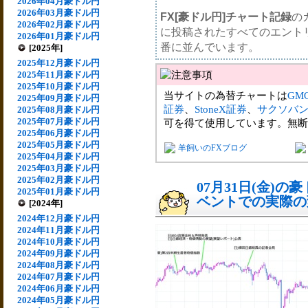
2026年04月豪ドル円
2026年03月豪ドル円
FX[豪ドル円]チャート記録
の
2026年02月豪ドル円
に投稿されたすべてのエント
2026年01月豪ドル円
番に並んでいます。
[2025年]
2025年12月豪ドル円
2025年11月豪ドル円
2025年10月豪ドル円
当サイトの為替チャートは
GM
2025年09月豪ドル円
証券
、
StoneX証券
、
サクソバ
2025年08月豪ドル円
2025年07月豪ドル円
可を得て使用しています。無断
2025年06月豪ドル円
2025年05月豪ドル円
羊飼いのFXブログ
2025年04月豪ドル円
2025年03月豪ドル円
2025年02月豪ドル円
07月31日(金)
2025年01月豪ドル円
ベントでの実際の変動
[2024年]
2024年12月豪ドル円
2024年11月豪ドル円
2024年10月豪ドル円
2024年09月豪ドル円
2024年08月豪ドル円
2024年07月豪ドル円
2024年06月豪ドル円
2024年05月豪ドル円