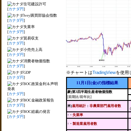
住宅建設許可
[
カナダ円
]
Ivey購買部協会指数
[
カナダ円
]
失業率
[
カナダ円
]
貿易収支
[
カナダ円
]
小売売上高
[
カナダ円
]
消費者物価指数
[
カナダ円
]
※チャートは
TradingView
を使用
GDP
[
カナダ円
]
11月1日(金)の指標結果
BOC政策金利＆声明
発表
豪)第3四半期生産者物価指数
[
カナダ円
]
[前期比/前年比]
BOC金融政策報告
[
カナダ円
]
米)
雇用統計
：
非農業部門雇用者数
BOC総裁の発言
↑・
失業率
[
カナダ円
]
↑・
製造業雇用者数