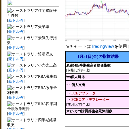
住宅建設許
可件数
[
豪ドル円
]
失業率
[
豪ドル円
]
景気先行指
数
※チャートは
TradingView
を使用
[
豪ドル円
]
貿易収支
1月31日(金)の指標結果
[
豪ドル円
]
小売売上高
豪)第4四半期生産者物価指数
[
豪ドル円
]
[前期比/前年比]
RBA議事録
米)個人所得
[
豪ドル円
]
↑・個人支出
RBA政策金
利発表
↑・
PCEデフレーター
[
豪ドル円
]
↑・
PCEコア・デフレーター
RBA四半期
[前月比/前年比]
金融政策報告
米)シカゴ購買部協会景気指数
[
豪ドル円
]
四半期経常
収支