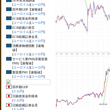
ZEW景況感調査
[
ユーロドル
][
ユーロ円
]
四半期GDP【速報値】
[
ユーロドル
][
ユーロ円
]
ECB政策金利発表
[
ユーロドル
][
ユーロ円
]
ECB総裁の発言
[
ユーロドル
][
ユーロ円
]
ECB総裁記者会見
[
ユーロドル
][
ユーロ円
]
消費者物価指数【速報
値】
[
ユーロドル
][
ユーロ円
]
サービス業PMI(非製造業
PMI)【速報値】
[
ユーロドル
][
ユーロ円
]
製造業PMI【速報値】
[
ユーロドル
][
ユーロ円
]
四半期GDP
[
ドル円
]
日銀政策金利発表
[
ドル円
]
日銀総裁記者会見
[
ドル円
]