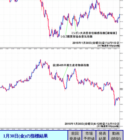
前回
市場
発表
動画
1月30日(金)の指標結果
発表値
予想値
結果
(時刻)