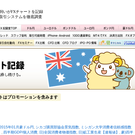
飼いがFXチャートを記録
取引システムを徹底調査
トはプロモーションを含みます
2015年01月豪ドル円
,
シカゴ購買部協会景気指数
,
ミシガン大学消費者信頼感指数
】
,
四半期GDP/個人消費
,
日)全国消費者物価指数
,
日)鉱工業生産【速報値】
,
豪)四半