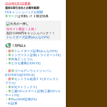
2026年8月3日更新
FXキャッシュバックお得順
羊マーク
は羊飼いＦＸ限定特典
当サイト限定！人気！
合計11000円キャッシュバック！！
トレイダーズ証券[みんなのFX]
・
新
羊
トレイダーズ証券[みんなのFX]
・
羊
インヴァスト証券[トライオートFX]
・
羊
外為どっとコム
・
羊
ヒロセ通商[LION FX]
・
新
羊
ゴールデンウェイジャパン
[FXTFMT4][FXTFGX]
・
新
羊
セントラル短資ＦＸ[ダイレクト
プラス]
・
羊
JFX[マトリックス]
・
羊
三菱UFJ eスマート証券[三菱UFJ eス
マートFX]
・
羊
Plus500JP証券[FX]
・
IG証券