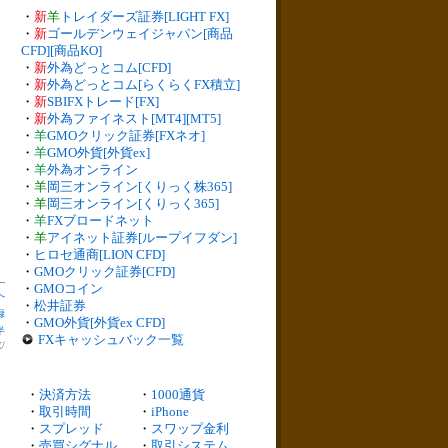
・
新
羊
トレイダーズ証券[LIGHT FX]
・
新
ゴールデンウェイジャパン[商品
CFD][商品KO]
・
新
外為どっとコム[CFD]
・
新
外為どっとコム[らくらくFX積立]
・
新
SBIFXトレード[FX]
・
新
外為ファイネスト[MT4][MT5]
・
羊
GMOクリック証券[FXネオ]
・
羊
GMO外貨[外貨ex]
・
羊
外為オンライン
・
羊
岡三オンライン[くりっく株365]
・
羊
岡三オンライン[くりっく365]
・
羊
FXブロードネット
・
羊
アイネット証券[ループイフダン]
・
ヒロセ通商[LION CFD]
・
GMOクリック証券[CFD]
・
GMOコイン
へ
・
松井証券
録
・
GMO外貨[外貨ex CFD]
半
FXキャッシュバック一覧
数
/
・
決済方法
・
1000通貨
・
取引時間
・
iPhone
・
スプレッド
・
スワップ金利
・
売買シグナル
・
取引システム