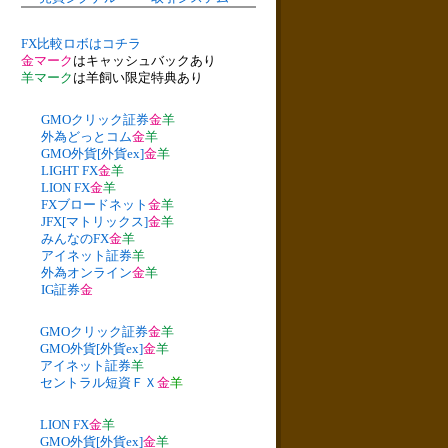
FX比較ロボはコチラ
金マーク
はキャッシュバックあり
羊マーク
は羊飼い限定特典あり
GMOクリック証券
金
羊
外為どっとコム
金
羊
GMO外貨[外貨ex]
金
羊
LIGHT FX
金
羊
LION FX
金
羊
FXブロードネット
金
羊
JFX[マトリックス]
金
羊
みんなのFX
金
羊
アイネット証券
羊
外為オンライン
金
羊
IG証券
金
GMOクリック証券
金
羊
GMO外貨[外貨ex]
金
羊
アイネット証券
羊
セントラル短資ＦＸ
金
羊
LION FX
金
羊
GMO外貨[外貨ex]
金
羊