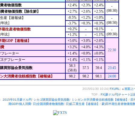
消費者物価指数
+2.4%
+2.3%
+2.4%
-
(08:30)
消費者物価指数【除生鮮】
+2.7%
+2.6%
+2.5%
-0.5%
+1.2%
+1.0%
生産【速報値】
-
(08:50)
前年比]
-3.7%
+0.3%
+0.3%
+0.2%
-
+0.1%
半期生産者物価指数
-
(09:30)
前年比]
+1.2%
-
+1.1%
半期GDP【速報値】
+5.0%
+3.0%
+2.6%
消費
+3.2%
+4.0%
+4.3%
22:30
デフレーター
+1.4%
+0.9%
±0.0%
CEデフレーター
+1.4%
+1.1%
+1.1%
58.3
ゴ購買部協会景気指数
57.5
59.4
23:45
(58.8)
ン大消費者信頼感指数【確報値】
98.2
98.2
98.1
24:00
2015/01/30 10:24|
FXURL
| ▲
画面上
TOP：
FX[豪ドル円]チャート記
：
2015年01月豪ドル円
/
シカゴ購買部協会景気指数
/
ミシガン大学消費者信頼感指数【確報値】
/
四
期GDP/個人消費
/
日)全国消費者物価指数
/
日)鉱工業生産【速報値】
/
豪)四半期生産者物価指