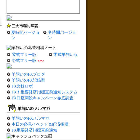
夏時間バージョ
冬時間バージョ
ン
ン
零式フリー版
零式羊飼い版
壱式フリー版
new
羊飼いのFXブログ
羊飼いのFX記録室
FX比較ロボ
FX！重要経済指標直前通知システム
FX口座開設キャンペーン徹底調査
羊飼いのFXメルマガ
本日の必見イベント＆経済指標
FX重要経済指標直前通知