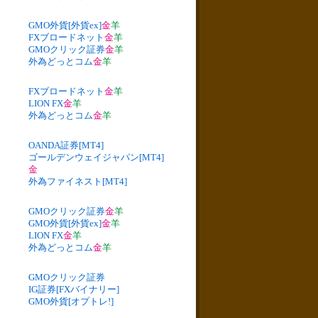
GMO外貨[外貨ex]
金
羊
FXブロードネット
金
羊
GMOクリック証券
金
羊
外為どっとコム
金
羊
FXブロードネット
金
羊
LION FX
金
羊
外為どっとコム
金
羊
OANDA証券[MT4]
ゴールデンウェイジャパン[MT4]
金
外為ファイネスト[MT4]
GMOクリック証券
金
羊
GMO外貨[外貨ex]
金
羊
LION FX
金
羊
外為どっとコム
金
羊
GMOクリック証券
IG証券[FXバイナリー]
GMO外貨[オプトレ!]