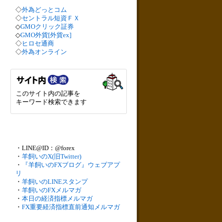
◇
外為どっとコム
◇
セントラル短資ＦＸ
◇
GMOクリック証券
◇
GMO外貨[外貨ex]
◇
ヒロセ通商
◇
外為オンライン
このサイト内の記事を
キーワード検索できます
・LINE@ID：@forex
・
羊飼いのX(旧Twitter)
・
『羊飼いのFXブログ』ウェブアプ
リ
・
羊飼いのLINEスタンプ
・
羊飼いのFXメルマガ
・
本日の経済指標メルマガ
・
FX重要経済指標直前通知メルマガ