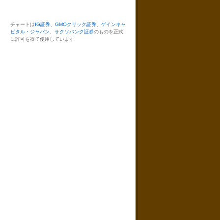
チャートは
IG証券
、
GMOクリック証券
、
ゲインキャ
ピタル・ジャパン
、
サクソバンク証券
のものを正式
に許可を得て使用しています