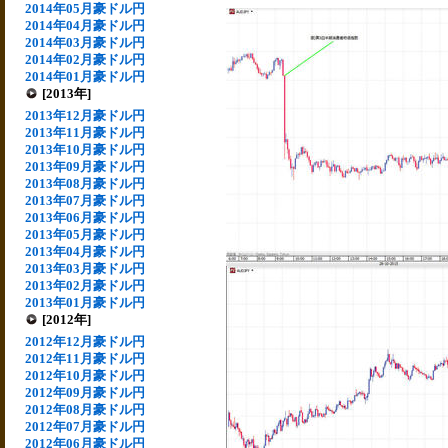
2014年05月豪ドル円
2014年04月豪ドル円
2014年03月豪ドル円
2014年02月豪ドル円
2014年01月豪ドル円
[2013年]
2013年12月豪ドル円
2013年11月豪ドル円
2013年10月豪ドル円
2013年09月豪ドル円
2013年08月豪ドル円
2013年07月豪ドル円
2013年06月豪ドル円
2013年05月豪ドル円
2013年04月豪ドル円
2013年03月豪ドル円
2013年02月豪ドル円
2013年01月豪ドル円
[2012年]
2012年12月豪ドル円
2012年11月豪ドル円
2012年10月豪ドル円
2012年09月豪ドル円
2012年08月豪ドル円
2012年07月豪ドル円
2012年06月豪ドル円