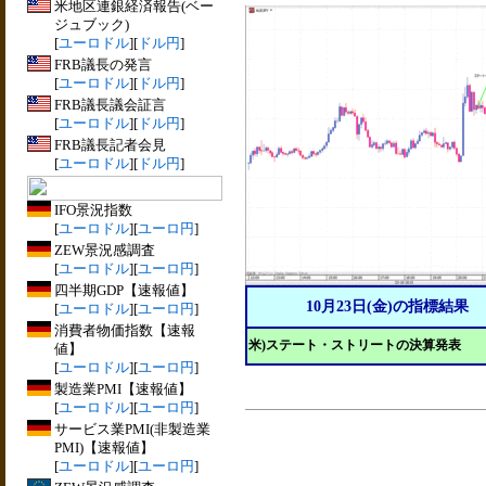
米地区連銀経済報告(ベー
ジュブック)
[
ユーロドル
][
ドル円
]
FRB議長の発言
[
ユーロドル
][
ドル円
]
FRB議長議会証言
[
ユーロドル
][
ドル円
]
FRB議長記者会見
[
ユーロドル
][
ドル円
]
IFO景況指数
[
ユーロドル
][
ユーロ円
]
ZEW景況感調査
[
ユーロドル
][
ユーロ円
]
四半期GDP【速報値】
10月23日(金)の指標結果
[
ユーロドル
][
ユーロ円
]
消費者物価指数【速報
米)ステート・ストリートの決算発表
値】
[
ユーロドル
][
ユーロ円
]
製造業PMI【速報値】
[
ユーロドル
][
ユーロ円
]
サービス業PMI(非製造業
PMI)【速報値】
[
ユーロドル
][
ユーロ円
]