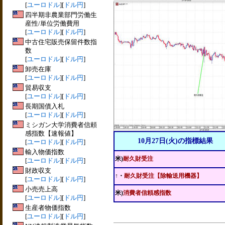
[
ユーロドル
][
ドル円
]
四半期非農業部門労働生
産性/単位労働費用
[
ユーロドル
][
ドル円
]
中古住宅販売保留件数指
数
[
ユーロドル
][
ドル円
]
卸売在庫
[
ユーロドル
][
ドル円
]
貿易収支
[
ユーロドル
][
ドル円
]
長期国債入札
[
ユーロドル
][
ドル円
]
ミシガン大学消費者信頼
感指数【速報値】
10月27日(火)の指標結果
[
ユーロドル
][
ドル円
]
輸入物価指数
米)
耐久財受注
[
ユーロドル
][
ドル円
]
財政収支
↑・
耐久財受注【除輸送用機器】
[
ユーロドル
][
ドル円
]
小売売上高
米)
消費者信頼感指数
[
ユーロドル
][
ドル円
]
生産者物価指数
[
ユーロドル
][
ドル円
]