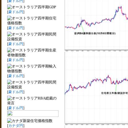
[
豪ドル円
]
四半期GDP
[
豪ドル円
]
四半期住宅
価格指数
[
豪ドル円
]
四半期民間
設備投資
[
豪ドル円
]
四半期生産
者物価指数
[
豪ドル円
]
四半期輸入
物価指数
[
豪ドル円
]
四半期民間
設備投資
[
豪ドル円
]
RBA総裁の
発言
[
豪ドル円
]
新築住宅価格指数
[
カナダ円
]