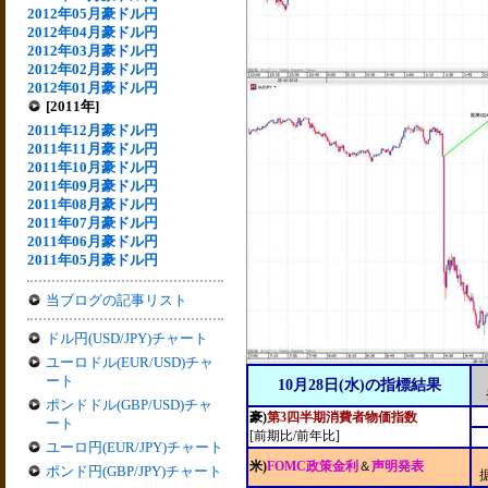
2012年05月豪ドル円
2012年04月豪ドル円
2012年03月豪ドル円
2012年02月豪ドル円
2012年01月豪ドル円
[2011年]
2011年12月豪ドル円
2011年11月豪ドル円
2011年10月豪ドル円
2011年09月豪ドル円
2011年08月豪ドル円
2011年07月豪ドル円
2011年06月豪ドル円
2011年05月豪ドル円
当ブログの記事リスト
ドル円(USD/JPY)チャート
ユーロドル(EUR/USD)チャ
ート
10月28日(水)の指標結果
ポンドドル(GBP/USD)チャ
豪)
第3四半期消費者物価指数
ート
[前期比/前年比]
ユーロ円(EUR/JPY)チャート
米)
FOMC政策金利
＆
声明発表
ポンド円(GBP/JPY)チャート