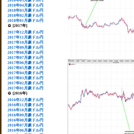
2018年05月豪ドル円
2018年04月豪ドル円
2018年03月豪ドル円
2018年02月豪ドル円
2018年01月豪ドル円
[2017年]
2017年12月豪ドル円
2017年11月豪ドル円
2017年10月豪ドル円
2017年09月豪ドル円
2017年08月豪ドル円
2017年07月豪ドル円
2017年06月豪ドル円
2017年05月豪ドル円
2017年04月豪ドル円
2017年03月豪ドル円
2017年02月豪ドル円
2017年01月豪ドル円
[2016年]
2016年12月豪ドル円
2016年11月豪ドル円
2016年10月豪ドル円
2016年09月豪ドル円
2016年08月豪ドル円
2016年07月豪ドル円
2016年06月豪ドル円