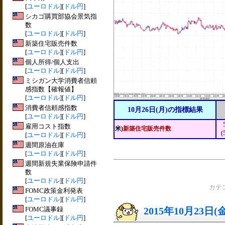
[
ユーロドル
][
ドル円
]
シカゴ購買部協会景気指
数
[
ユーロドル
][
ドル円
]
新築住宅販売件数
[
ユーロドル
][
ドル円
]
個人所得/個人支出
[
ユーロドル
][
ドル円
]
ミシガン大学消費者信頼
感指数【確報値】
[
ユーロドル
][
ドル円
]
消費者信頼感指数
10月26日(月)の指標結果
[
ユーロドル
][
ドル円
]
雇用コスト指数
米)
新築住宅販売件数
(
[
ユーロドル
][
ドル円
]
週間原油在庫
[
ユーロドル
][
ドル円
]
週間新規失業保険申請件
数
[
ユーロドル
][
ドル円
]
カテ
FOMC政策金利発表
[
ユーロドル
][
ドル円
]
FOMC議事録
2015年10月23日(
[
ユーロドル
][
ドル円
]