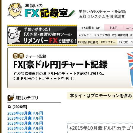
羊飼いがFXチャートを記録
＆取引システムを徹底調査
本サイトはプロモーションを含み
[2026年]
2026年08月豪ドル円
2026年07月豪ドル円
2026年06月豪ドル円
●2015年10月豪ドル円カテゴ
2026年05月豪ドル円