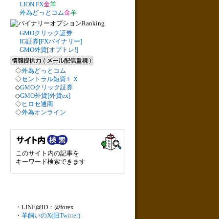
LION FX
金
羊
外為どっとコム
金
羊
GMOクリック証券
IG証券[FXバイナリー]
GMO外貨[オプトレ!]
◇
外為どっとコム
◇
セントラル短資ＦＸ
◇
GMOクリック証券
◇
GMO外貨[外貨ex]
◇
ヒロセ通商
◇
外為オンライン
このサイト内の記事を
キーワード検索できます
・LINE@ID：@forex
・
羊飼いのX(旧Twitter)