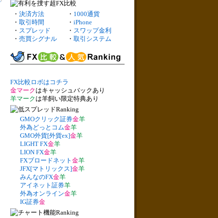
・
決済方法
・
1000通貨
・
取引時間
・
iPhone
・
スプレッド
・
スワップ金利
・
売買シグナル
・
取引システム
FX比較ロボはコチラ
金マーク
はキャッシュバックあり
羊マーク
は羊飼い限定特典あり
GMOクリック証券
金
羊
外為どっとコム
金
羊
GMO外貨[外貨ex]
金
羊
LIGHT FX
金
羊
LION FX
金
羊
FXブロードネット
金
羊
JFX[マトリックス]
金
羊
みんなのFX
金
羊
アイネット証券
羊
外為オンライン
金
羊
IG証券
金