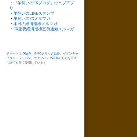
・
『羊飼いのFXブログ』ウェブアプ
リ
・
羊飼いのLINEスタンプ
・
羊飼いのFXメルマガ
・
本日の経済指標メルマガ
・
FX重要経済指標直前通知メルマガ
チャートは
IG証券
、
GMOクリック証券
、
ゲインキャ
ピタル・ジャパン
、
サクソバンク証券
のものを正式
に許可を得て使用しています