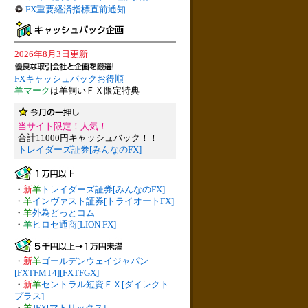
FX重要経済指標直前通知
2026年8月3日更新
FXキャッシュバックお得順
羊マーク
は羊飼いＦＸ限定特典
当サイト限定！人気！
合計11000円キャッシュバック！！
トレイダーズ証券[みんなのFX]
・
新
羊
トレイダーズ証券[みんなのFX]
・
羊
インヴァスト証券[トライオートFX]
・
羊
外為どっとコム
・
羊
ヒロセ通商[LION FX]
・
新
羊
ゴールデンウェイジャパン
[FXTFMT4][FXTFGX]
・
新
羊
セントラル短資ＦＸ[ダイレクト
プラス]
・
羊
JFX[マトリックス]