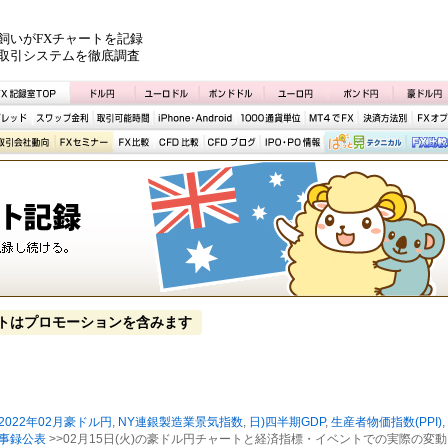
飼いがFXチャートを記録
取引システムを徹底調査
トはプロモーションを含みます
2022年02月豪ドル円
,
NY連銀製造業景気指数
,
日)四半期GDP
,
生産者物価指数(PPI)
,
議事録公表
>>02月15日(火)の豪ドル円チャートと経済指標・イベントでの実際の変動