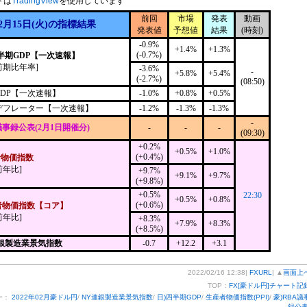
トは
TradingView
を使用しています
前回
市場
発表
動画
2月15日(火)の指標結果
発表値
予想値
結果
(時刻)
-0.9%
+1.4%
+1.3%
(-0.7%)
四半期GDP【一次速報】
前期比年率]
-3.6%
-
+5.8%
+5.4%
(-2.7%)
(08:50)
DP【一次速報】
-1.0%
+0.8%
+0.5%
Pデフレーター【一次速報】
-1.2%
-1.3%
-1.3%
-
議事録公表(2月1日開催分)
-
-
-
(09:30)
+0.2%
+0.5%
+1.0%
(+0.4%)
者物価指数
前年比]
+9.7%
+9.1%
+9.7%
(+9.8%)
+0.5%
22:30
+0.5%
+0.8%
(+0.6%)
者物価指数【コア】
前年比]
+8.3%
+7.9%
+8.3%
(+8.5%)
連銀製造業景気指数
-0.7
+12.2
+3.1
2022/02/16 12:38|
FXURL
| ▲
画面上
TOP：
FX[豪ドル円]チャート記
ー：
2022年02月豪ドル円
/
NY連銀製造業景気指数
/
日)四半期GDP
/
生産者物価指数(PPI)
/
豪)RBA議
録公