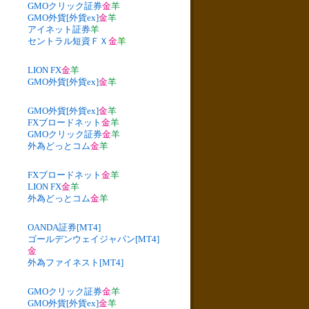
GMOクリック証券
金
羊
GMO外貨[外貨ex]
金
羊
アイネット証券
羊
セントラル短資ＦＸ
金
羊
LION FX
金
羊
GMO外貨[外貨ex]
金
羊
GMO外貨[外貨ex]
金
羊
FXブロードネット
金
羊
GMOクリック証券
金
羊
外為どっとコム
金
羊
FXブロードネット
金
羊
LION FX
金
羊
外為どっとコム
金
羊
OANDA証券[MT4]
ゴールデンウェイジャパン[MT4]
金
外為ファイネスト[MT4]
GMOクリック証券
金
羊
GMO外貨[外貨ex]
金
羊