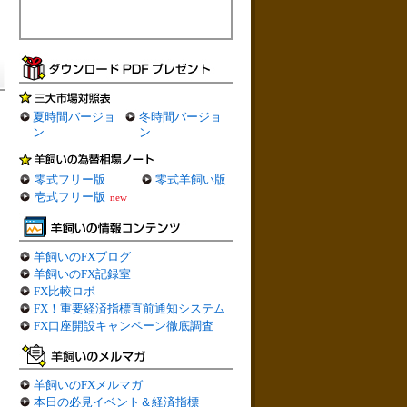
夏時間バージョ
冬時間バージョ
ン
ン
零式フリー版
零式羊飼い版
壱式フリー版
new
羊飼いのFXブログ
羊飼いのFX記録室
FX比較ロボ
FX！重要経済指標直前通知システム
FX口座開設キャンペーン徹底調査
羊飼いのFXメルマガ
本日の必見イベント＆経済指標