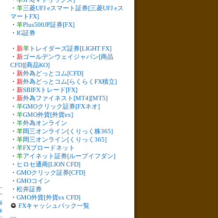
・
羊
三菱UFJ eスマート証券[三菱UFJ eス
マートFX]
・
羊
Plus500JP証券[FX]
・
IG証券
・
新
羊
トレイダーズ証券[LIGHT FX]
・
新
ゴールデンウェイジャパン[商品
CFD][商品KO]
・
新
外為どっとコム[CFD]
・
新
外為どっとコム[らくらくFX積立]
・
新
SBIFXトレード[FX]
・
新
外為ファイネスト[MT4][MT5]
・
羊
GMOクリック証券[FXネオ]
・
羊
GMO外貨[外貨ex]
・
羊
外為オンライン
・
羊
岡三オンライン[くりっく株365]
・
羊
岡三オンライン[くりっく365]
・
羊
FXブロードネット
・
羊
アイネット証券[ループイフダン]
・
ヒロセ通商[LION CFD]
・
GMOクリック証券[CFD]
・
GMOコイン
・
松井証券
へ
・
GMO外貨[外貨ex CFD]
録
FXキャッシュバック一覧
事
表
/