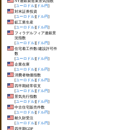
NY連銀製造業景気指数
[
ユーロドル
][
ドル円
]
対米証券投資
[
ユーロドル
][
ドル円
]
鉱工業生産
[
ユーロドル
][
ドル円
]
フィラデルフィア連銀景
況指数
[
ユーロドル
][
ドル円
]
住宅着工件数/建設許可件
数
[
ユーロドル
][
ドル円
]
企業在庫
[
ユーロドル
][
ドル円
]
消費者物価指数
[
ユーロドル
][
ドル円
]
四半期経常収支
[
ユーロドル
][
ドル円
]
景気先行指数
[
ユーロドル
][
ドル円
]
中古住宅販売件数
[
ユーロドル
][
ドル円
]
耐久財受注
[
ユーロドル
][
ドル円
]
四半期GDP