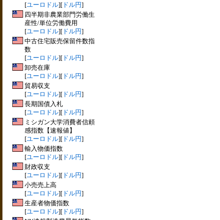
[
ユーロドル
][
ドル円
]
四半期非農業部門労働生
産性/単位労働費用
[
ユーロドル
][
ドル円
]
中古住宅販売保留件数指
数
[
ユーロドル
][
ドル円
]
卸売在庫
[
ユーロドル
][
ドル円
]
貿易収支
[
ユーロドル
][
ドル円
]
長期国債入札
[
ユーロドル
][
ドル円
]
ミシガン大学消費者信頼
感指数【速報値】
[
ユーロドル
][
ドル円
]
輸入物価指数
[
ユーロドル
][
ドル円
]
財政収支
[
ユーロドル
][
ドル円
]
小売売上高
[
ユーロドル
][
ドル円
]
生産者物価指数
[
ユーロドル
][
ドル円
]