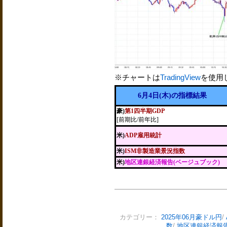
※チャートは
TradingView
を使用
6月4日(木)の指標結果
豪)
第1四半期GDP
[前期比/前年比]
米)
ADP雇用統計
米)
ISM非製造業景況指数
米)
地区連銀経済報告(ベージュブック)
カテゴリー：
2025年06月豪ドル円
/
数
/
地区連銀経済報告