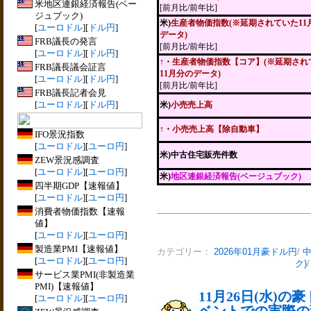
米地区連銀経済報告(ベー
[前月比/前年比]
ジュブック)
米)
生産者物価指数(※延期されていた11
[
ユーロドル
][
ドル円
]
データ)
FRB議長の発言
[前月比/前年比]
[
ユーロドル
][
ドル円
]
↑・
生産者物価指数【コア】(※延期され
FRB議長議会証言
11月分のデータ)
[
ユーロドル
][
ドル円
]
[前月比/前年比]
FRB議長記者会見
[
ユーロドル
][
ドル円
]
米)
小売売上高
↑・
小売売上高【除自動車】
IFO景況指数
[
ユーロドル
][
ユーロ円
]
米)中古住宅販売件数
ZEW景況感調査
[
ユーロドル
][
ユーロ円
]
米)
地区連銀経済報告(ベージュブック)
四半期GDP【速報値】
[
ユーロドル
][
ユーロ円
]
消費者物価指数【速報
値】
[
ユーロドル
][
ユーロ円
]
製造業PMI【速報値】
カテゴリー：
2026年01月豪ドル円
/
[
ユーロドル
][
ユーロ円
]
ク)
サービス業PMI(非製造業
PMI)【速報値】
11月26日(水)
[
ユーロドル
][
ユーロ円
]