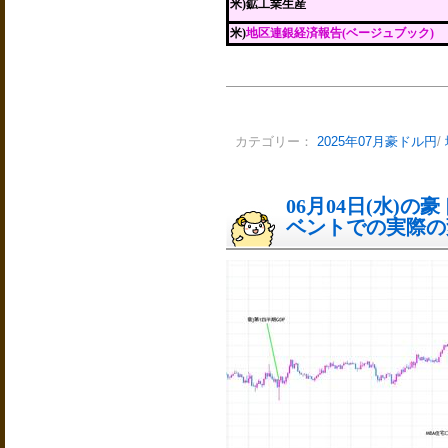
米)鉱工業生産
米)
地区連銀経済報告(ベージュブック)
カテゴリー：
2025年07月豪ドル円
/
06月04日(水)
ベントでの実際の変動