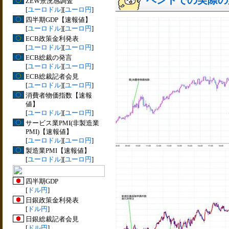
ベントでの実際の変動
ZEW景況感調査
[
ユーロドル
][
ユーロ円
]
四半期GDP【速報値】
[
ユーロドル
][
ユーロ円
]
ECB政策金利発表
[
ユーロドル
][
ユーロ円
]
ECB総裁の発言
[
ユーロドル
][
ユーロ円
]
ECB総裁記者会見
[
ユーロドル
][
ユーロ円
]
消費者物価指数【速報
値】
[
ユーロドル
][
ユーロ円
]
サービス業PMI(非製造業
PMI)【速報値】
[
ユーロドル
][
ユーロ円
]
製造業PMI【速報値】
[
ユーロドル
][
ユーロ円
]
四半期GDP
[
ドル円
]
日銀政策金利発表
[
ドル円
]
日銀総裁記者会見
[
ドル円
]