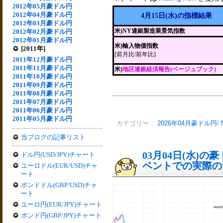
2012年05月豪ドル円
2012年04月豪ドル円
4月15日(水)の指標結果
2012年03月豪ドル円
米)NY連銀製造業景気指数
2012年02月豪ドル円
2012年01月豪ドル円
米)輸入物価指数
[2011年]
[前月比/前年比]
2011年12月豪ドル円
2011年11月豪ドル円
米)
地区連銀経済報告(ベージュブック)
2011年10月豪ドル円
2011年09月豪ドル円
2011年08月豪ドル円
2011年07月豪ドル円
2011年06月豪ドル円
2011年05月豪ドル円
カテゴリー：
2026年04月豪ドル円
/
当ブログの記事リスト
03月04日(水)
ドル円(USD/JPY)チャート
ベントでの実際の変動
ユーロドル(EUR/USD)チャ
ート
ポンドドル(GBP/USD)チャ
ート
ユーロ円(EUR/JPY)チャート
ポンド円(GBP/JPY)チャート