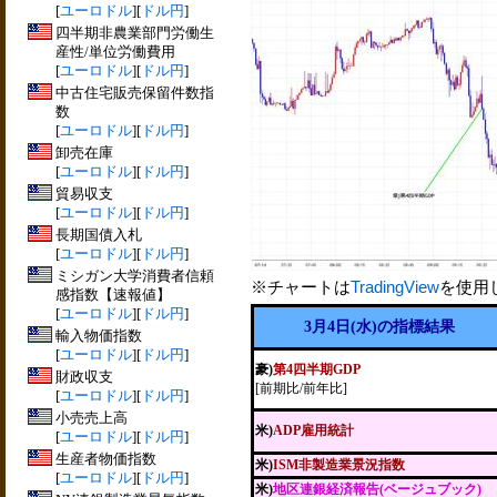
[
ユーロドル
][
ドル円
]
四半期非農業部門労働生
産性/単位労働費用
[
ユーロドル
][
ドル円
]
中古住宅販売保留件数指
数
[
ユーロドル
][
ドル円
]
卸売在庫
[
ユーロドル
][
ドル円
]
貿易収支
[
ユーロドル
][
ドル円
]
長期国債入札
[
ユーロドル
][
ドル円
]
ミシガン大学消費者信頼
※チャートは
TradingView
を使用
感指数【速報値】
[
ユーロドル
][
ドル円
]
3月4日(水)の指標結果
輸入物価指数
[
ユーロドル
][
ドル円
]
豪)
第4四半期GDP
財政収支
[前期比/前年比]
[
ユーロドル
][
ドル円
]
小売売上高
米)
ADP雇用統計
[
ユーロドル
][
ドル円
]
生産者物価指数
米)
ISM非製造業景況指数
[
ユーロドル
][
ドル円
]
米)
地区連銀経済報告(ベージュブック)