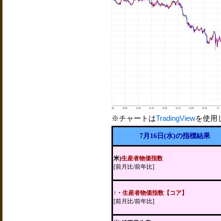
※チャートは
TradingView
を使用
7月16日(水)の指標結果
米)
生産者物価指数
[前月比/前年比]
↑・
生産者物価指数【コア】
[前月比/前年比]