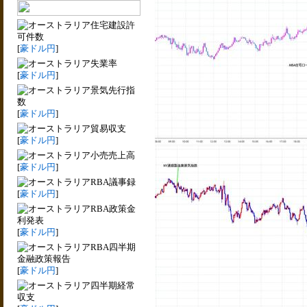
住宅建設許
可件数
[
豪ドル円
]
失業率
[
豪ドル円
]
景気先行指
数
[
豪ドル円
]
貿易収支
[
豪ドル円
]
小売売上高
[
豪ドル円
]
RBA議事録
[
豪ドル円
]
RBA政策金
利発表
[
豪ドル円
]
RBA四半期
金融政策報告
[
豪ドル円
]
四半期経常
収支