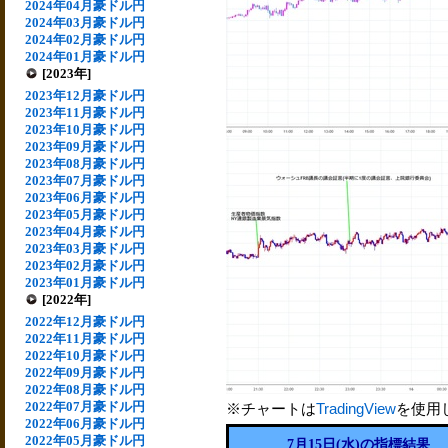
2024年04月豪ドル円
2024年03月豪ドル円
2024年02月豪ドル円
2024年01月豪ドル円
[2023年]
2023年12月豪ドル円
2023年11月豪ドル円
2023年10月豪ドル円
2023年09月豪ドル円
2023年08月豪ドル円
2023年07月豪ドル円
2023年06月豪ドル円
2023年05月豪ドル円
2023年04月豪ドル円
2023年03月豪ドル円
2023年02月豪ドル円
2023年01月豪ドル円
[2022年]
2022年12月豪ドル円
2022年11月豪ドル円
2022年10月豪ドル円
2022年09月豪ドル円
2022年08月豪ドル円
2022年07月豪ドル円
※チャートは
TradingView
を使用
2022年06月豪ドル円
2022年05月豪ドル円
7月15日(水)の指標結果