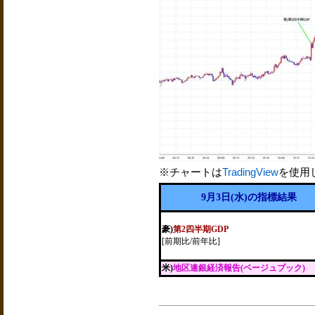
※チャートは
TradingView
を使用
9月3日(水)の指標結果
豪)
第2四半期GDP
[前期比/前年比]
米)
地区連銀経済報告(ベージュブック)