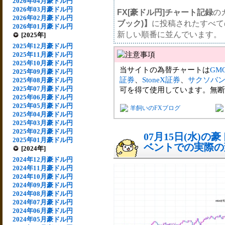
2026年04月豪ドル円
2026年03月豪ドル円
FX[豪ドル円]チャート記録
の
2026年02月豪ドル円
ブック)】
に投稿されたすべて
2026年01月豪ドル円
新しい順番に並んでいます。
[2025年]
2025年12月豪ドル円
2025年11月豪ドル円
2025年10月豪ドル円
当サイトの為替チャートは
GM
2025年09月豪ドル円
証券
、
StoneX証券
、
サクソバ
2025年08月豪ドル円
2025年07月豪ドル円
可を得て使用しています。無断
2025年06月豪ドル円
2025年05月豪ドル円
羊飼いのFXブログ
2025年04月豪ドル円
2025年03月豪ドル円
2025年02月豪ドル円
07月15日(水)
2025年01月豪ドル円
ベントでの実際の変動
[2024年]
2024年12月豪ドル円
2024年11月豪ドル円
2024年10月豪ドル円
2024年09月豪ドル円
2024年08月豪ドル円
2024年07月豪ドル円
2024年06月豪ドル円
2024年05月豪ドル円