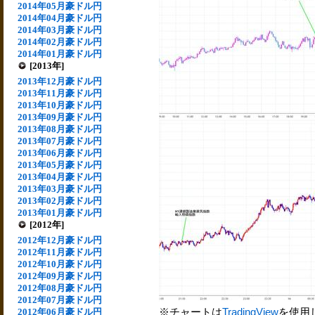
2014年05月豪ドル円
2014年04月豪ドル円
2014年03月豪ドル円
2014年02月豪ドル円
2014年01月豪ドル円
[2013年]
2013年12月豪ドル円
2013年11月豪ドル円
2013年10月豪ドル円
2013年09月豪ドル円
2013年08月豪ドル円
2013年07月豪ドル円
2013年06月豪ドル円
2013年05月豪ドル円
2013年04月豪ドル円
2013年03月豪ドル円
2013年02月豪ドル円
2013年01月豪ドル円
[2012年]
2012年12月豪ドル円
2012年11月豪ドル円
2012年10月豪ドル円
2012年09月豪ドル円
2012年08月豪ドル円
2012年07月豪ドル円
※チャートは
TradingView
を使用
2012年06月豪ドル円