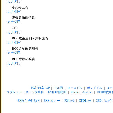
[
カナダ円
]
小売売上高
[
カナダ円
]
消費者物価指数
[
カナダ円
]
GDP
[
カナダ円
]
BOC政策金利＆声明発表
[
カナダ円
]
BOC金融政策報告
[
カナダ円
]
BOC総裁の発言
[
カナダ円
]
FX記録室TOP
｜
ドル円
｜
ユーロドル
｜
ポンドドル
｜
ユー
スプレッド
｜
スワップ金利
｜
取引可能時間
｜
iPhone・Android
｜
1000通貨単
FX取引会社動向
｜
FXセミナー
｜
FX比較
｜
CFD比較
｜
CFDブログ