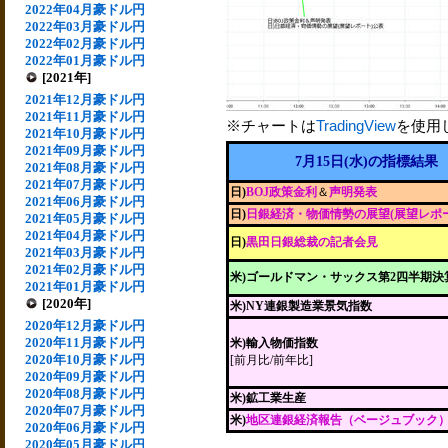
2022年04月豪ドル円
2022年03月豪ドル円
2022年02月豪ドル円
2022年01月豪ドル円
[2021年]
2021年12月豪ドル円
2021年11月豪ドル円
※チャートは
TradingView
を使用
2021年10月豪ドル円
2021年09月豪ドル円
7月15日(水)の指標結果
2021年08月豪ドル円
2021年07月豪ドル円
日)
BOJ政策金利
＆
声明発表
2021年06月豪ドル円
日)
日銀経済・物価情勢の展望(展望レポ
2021年05月豪ドル円
2021年04月豪ドル円
日)
黒田日銀総裁の記者会見
2021年03月豪ドル円
2021年02月豪ドル円
米)ゴールドマン・サックス第2四半期決
2021年01月豪ドル円
[2020年]
米)NY連銀製造業景気指数
2020年12月豪ドル円
2020年11月豪ドル円
米)輸入物価指数
2020年10月豪ドル円
[前月比/前年比]
2020年09月豪ドル円
2020年08月豪ドル円
米)鉱工業生産
2020年07月豪ドル円
米)
地区連銀経済報告（ベージュブック
2020年06月豪ドル円
2020年05月豪ドル円