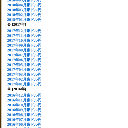
2018年05月豪ドル円
2018年04月豪ドル円
2018年03月豪ドル円
2018年02月豪ドル円
2018年01月豪ドル円
[2017年]
2017年12月豪ドル円
2017年11月豪ドル円
2017年10月豪ドル円
2017年09月豪ドル円
2017年08月豪ドル円
2017年07月豪ドル円
2017年06月豪ドル円
2017年05月豪ドル円
2017年04月豪ドル円
2017年03月豪ドル円
2017年02月豪ドル円
2017年01月豪ドル円
[2016年]
2016年12月豪ドル円
2016年11月豪ドル円
2016年10月豪ドル円
2016年09月豪ドル円
2016年08月豪ドル円
2016年07月豪ドル円
2016年06月豪ドル円