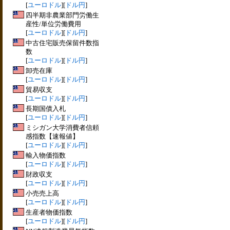
[
ユーロドル
][
ドル円
]
四半期非農業部門労働生
産性/単位労働費用
[
ユーロドル
][
ドル円
]
中古住宅販売保留件数指
数
[
ユーロドル
][
ドル円
]
卸売在庫
[
ユーロドル
][
ドル円
]
貿易収支
[
ユーロドル
][
ドル円
]
長期国債入札
[
ユーロドル
][
ドル円
]
ミシガン大学消費者信頼
感指数【速報値】
[
ユーロドル
][
ドル円
]
輸入物価指数
[
ユーロドル
][
ドル円
]
財政収支
[
ユーロドル
][
ドル円
]
小売売上高
[
ユーロドル
][
ドル円
]
生産者物価指数
[
ユーロドル
][
ドル円
]