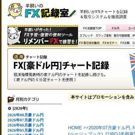
羊飼いがFXチャートを記録
＆取引システムを徹底調査
本サイトはプロモーションを含み
[2026年]
2026年08月豪ドル円
2026年07月豪ドル円
2026年06月豪ドル円
HOME
>>
2020年07月豪ドル円
,
2026年05月豪ドル円
(ベージュブック)
,
日)BOJ半期