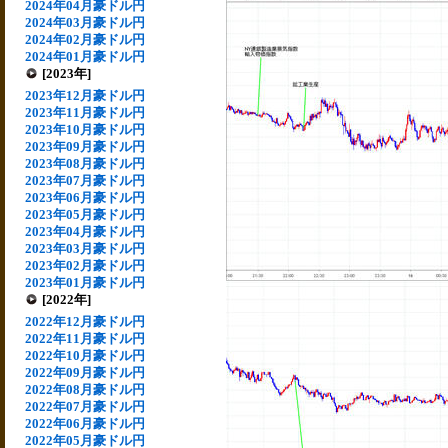
2024年04月豪ドル円
2024年03月豪ドル円
2024年02月豪ドル円
2024年01月豪ドル円
[2023年]
2023年12月豪ドル円
2023年11月豪ドル円
2023年10月豪ドル円
2023年09月豪ドル円
2023年08月豪ドル円
2023年07月豪ドル円
2023年06月豪ドル円
2023年05月豪ドル円
2023年04月豪ドル円
2023年03月豪ドル円
2023年02月豪ドル円
2023年01月豪ドル円
[2022年]
2022年12月豪ドル円
2022年11月豪ドル円
2022年10月豪ドル円
2022年09月豪ドル円
2022年08月豪ドル円
2022年07月豪ドル円
2022年06月豪ドル円
2022年05月豪ドル円