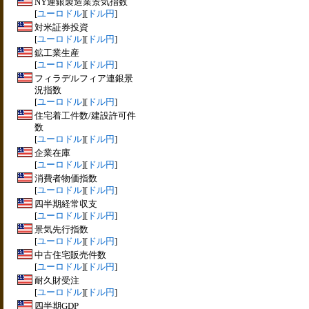
NY連銀製造業景気指数
[
ユーロドル
][
ドル円
]
対米証券投資
[
ユーロドル
][
ドル円
]
鉱工業生産
[
ユーロドル
][
ドル円
]
フィラデルフィア連銀景
況指数
[
ユーロドル
][
ドル円
]
住宅着工件数/建設許可件
数
[
ユーロドル
][
ドル円
]
企業在庫
[
ユーロドル
][
ドル円
]
消費者物価指数
[
ユーロドル
][
ドル円
]
四半期経常収支
[
ユーロドル
][
ドル円
]
景気先行指数
[
ユーロドル
][
ドル円
]
中古住宅販売件数
[
ユーロドル
][
ドル円
]
耐久財受注
[
ユーロドル
][
ドル円
]
四半期GDP